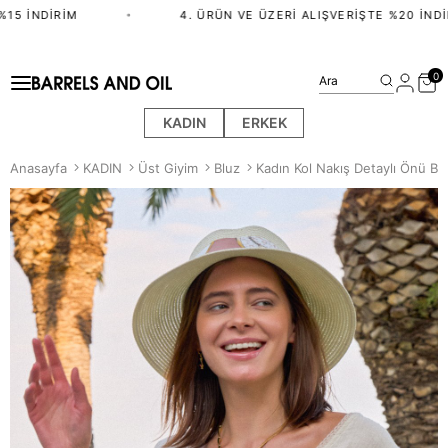
15 İNDIRIM
•
4. ÜRÜN VE ÜZERI ALIŞVERIŞTE %20 İNDIR
0
Ara
KADIN
ERKEK
Anasayfa
KADIN
Üst Giyim
Bluz
Kadın Kol Nakış Detaylı Önü Bağ