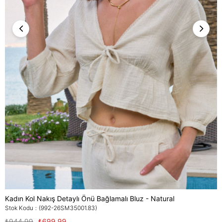
Kadın Kol Nakış Detaylı Önü Bağlamalı Bluz - Natural
Stok Kodu
(992-26SM35001.83)
₺944,99
₺699,99