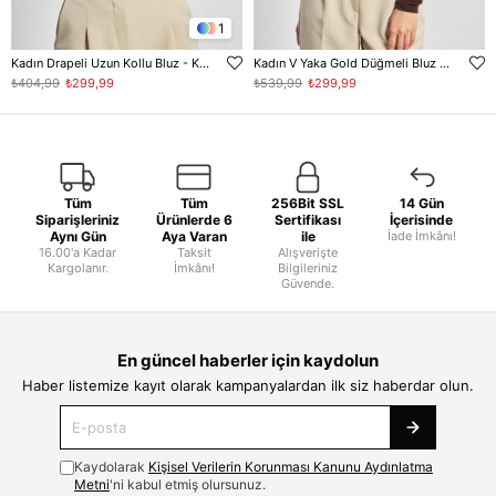
1
Kadın Drapeli Uzun Kollu Bluz - Kahve
Kadın V Yaka Gold Düğmeli Bluz - Kahve
₺404,99
₺299,99
₺539,99
₺299,99
Tüm
Tüm
256Bit SSL
14 Gün
Siparişleriniz
Ürünlerde 6
Sertifikası
İçerisinde
Aynı Gün
Aya Varan
ile
İade İmkânı!
16.00'a Kadar
Taksit
Alışverişte
Kargolanır.
İmkânı!
Bilgileriniz
Güvende.
En güncel haberler için kaydolun
Haber listemize kayıt olarak kampanyalardan ilk siz haberdar olun.
Kaydolarak
Kişisel Verilerin Korunması Kanunu Aydınlatma
Metni
'ni kabul etmiş olursunuz.