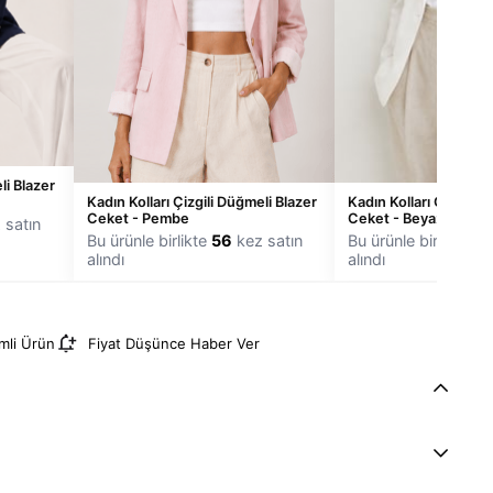
li Blazer
Kadın Kolları Çizgili Düğmeli Blazer
Kadın Kolları Çizgili 
Ceket - Pembe
Ceket - Beyaz
 satın
Bu ürünle birlikte
56
kez satın
Bu ürünle birlikte
4
alındı
alındı
imli Ürün
Fiyat Düşünce Haber Ver