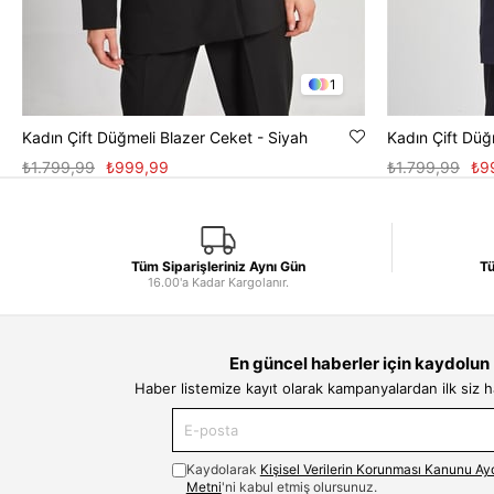
1
Kadın Çift Düğmeli Blazer Ceket - Siyah
Kadın Çift Düğ
₺1.799,99
₺999,99
₺1.799,99
₺9
Tüm Siparişleriniz Aynı Gün
Tü
16.00'a Kadar Kargolanır.
En güncel haberler için kaydolun
Haber listemize kayıt olarak kampanyalardan ilk siz 
Kaydolarak
Kişisel Verilerin Korunması Kanunu Ay
Metni
'ni kabul etmiş olursunuz.