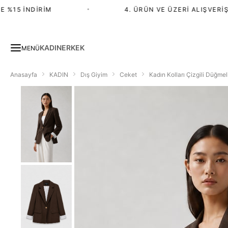
15 İNDIRIM
•
4. ÜRÜN VE ÜZERI ALIŞVERIŞTE
KADIN
ERKEK
MENÜ
Anasayfa
KADIN
Dış Giyim
Ceket
Kadın Kolları Çizgili Düğme