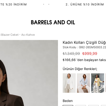
 %20 İNDIRIM
•
•
2.⁠ ⁠ÜRÜNE %10 İNDIRIM
li Blazer Ceket - Acı Kahve
Kadın Kolları Çizgili Dü
Stok Kodu
(992-26SM50003.22
₺1.349,99
₺999,99
₺166,66
'den başlayan taksi
Ürünün Diğer Renkleri;
Beden