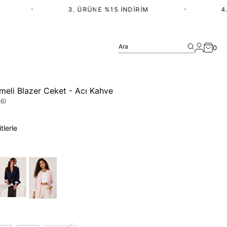
•
3. ÜRÜNE %15 İNDIRIM
•
4. Ü
Ara
0
ğmeli Blazer Ceket - Acı Kahve
6)
tlerle