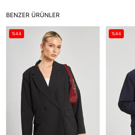
BENZER ÜRÜNLER
%44
%44