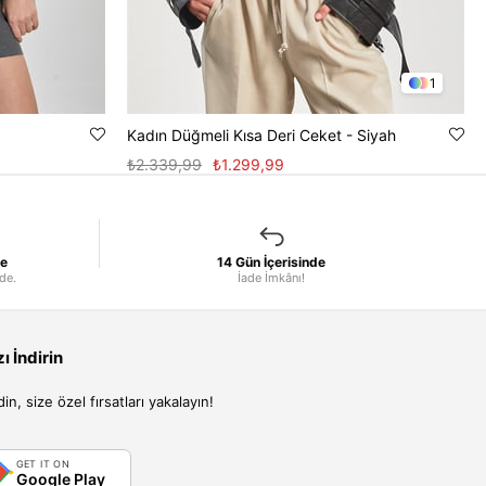
1
Kadın Düğmeli Kısa Deri Ceket - Siyah
₺2.339,99
₺1.299,99
le
14 Gün İçerisinde
nde.
İade İmkânı!
 İndirin
, size özel fırsatları yakalayın!
GET IT ON
Google Play