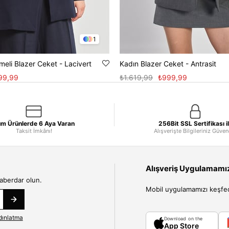
1
meli Blazer Ceket - Lacivert
Kadın Blazer Ceket - Antrasit
99,99
₺1.619,99
₺999,99
m Ürünlerde 6 Aya Varan
256Bit SSL Sertifikası i
Taksit İmkânı!
Alışverişte Bilgileriniz Güve
Alışveriş Uygulamamızı
haberdar olun.
Mobil uygulamamızı keşfedin
dınlatma
Download on the
App Store