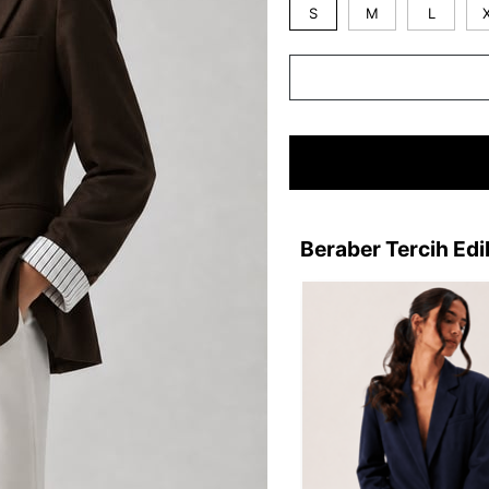
S
M
L
Beraber Tercih Edi