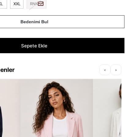
XL
XXL
RNK
Bedenimi Bul
lenler
‹
›