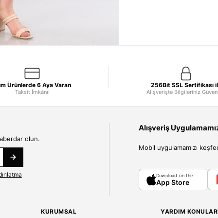
m Ürünlerde 6 Aya Varan
256Bit SSL Sertifikası i
Taksit İmkânı!
Alışverişte Bilgileriniz Güve
Alışveriş Uygulamamızı
haberdar olun.
Mobil uygulamamızı keşfedin
dınlatma
Download on the
App Store
KURUMSAL
YARDIM KONULAR