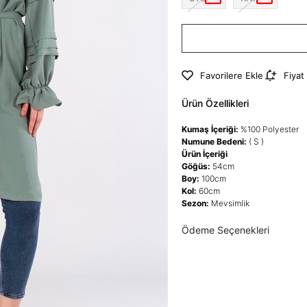
Favorilere Ekle
Fiyat
Ürün Özellikleri
Kumaş İçeriği:
%100 Polyester
Numune Bedeni:
( S )
Ürün İçeriği
Göğüs:
54cm
Boy:
100cm
Kol:
60cm
Sezon:
Mevsimlik
Ödeme Seçenekleri