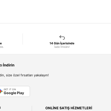
le
14 Gün İçerisinde
nde.
İade İmkânı!
 İndirin
, size özel fırsatları yakalayın!
GET IT ON
Google Play
I
ONLINE SATIŞ HIZMETLERI