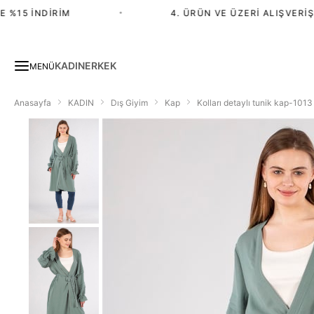
 %15 İNDIRIM
•
4. ÜRÜN VE ÜZERI ALIŞVERIŞT
KADIN
ERKEK
MENÜ
Anasayfa
KADIN
Dış Giyim
Kap
Kolları detaylı tunik kap-1013