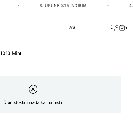
•
3. ÜRÜNE %15 İNDIRIM
•
4. 
Ara
0
-1013 Mint
Ürün stoklarımızda kalmamıştır.