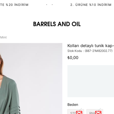
E %20 İNDIRIM
•
•
2.⁠ ⁠ÜRÜNE %10 İNDIRIM
 Mint
Kolları detaylı tunik kap
Stok Kodu
(887-21M82002.77)
₺0,00
Beden
STD
RNK