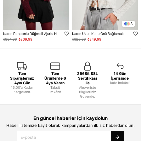
3
Kadın Ponponlu Düğmeli Ajurlu Hırka - Bordo
Kadın Uzun Kollu Önü Bağlamalı Hırka - Ekru
₺364,99
₺269,99
₺629,99
₺349,99
Tüm
Tüm
256Bit SSL
14 Gün
Siparişleriniz
Ürünlerde 6
Sertifikası
İçerisinde
Aynı Gün
Aya Varan
ile
İade İmkânı!
16.00'a Kadar
Taksit
Alışverişte
Kargolanır.
İmkânı!
Bilgileriniz
Güvende.
En güncel haberler için kaydolun
Haber listemize kayıt olarak kampanyalardan ilk siz haberdar olun.