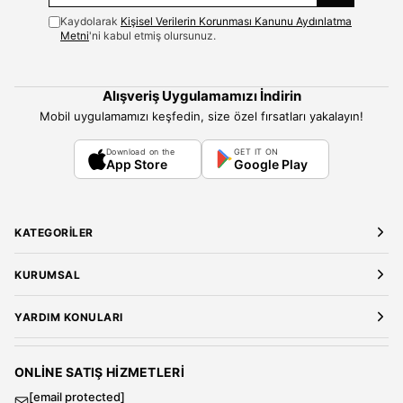
Kaydolarak
Kişisel Verilerin Korunması Kanunu Aydınlatma
Metni
'ni kabul etmiş olursunuz.
Alışveriş Uygulamamızı İndirin
Mobil uygulamamızı keşfedin, size özel fırsatları yakalayın!
Download on the
GET IT ON
App Store
Google Play
KATEGORILER
Yeni Gelenler
KURUMSAL
Kadın Giyim
Elbise
Hakkımızda
YARDIM KONULARI
Bluz
Kariyer
Gömlek
Mağazalarımız
Üyelik Sözleşmesi
T-Shirt
Gizlilik ve Güvenlik
Kargo ve Teslimat
ONLINE SATIŞ HIZMETLERI
Sweatshirt
Satış Sözleşmesi
[email protected]