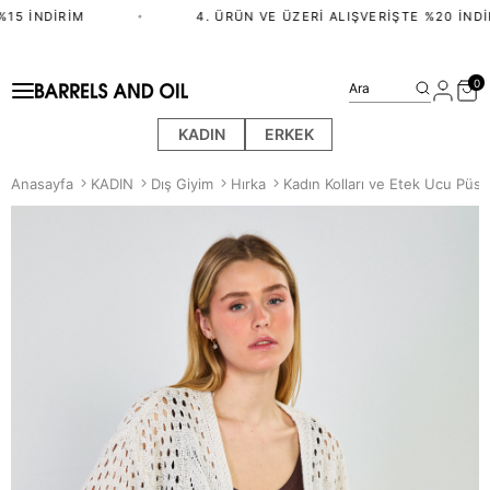
15 İNDIRIM
•
4. ÜRÜN VE ÜZERI ALIŞVERIŞTE %20 İNDIR
0
Ara
KADIN
ERKEK
Anasayfa
KADIN
Dış Giyim
Hırka