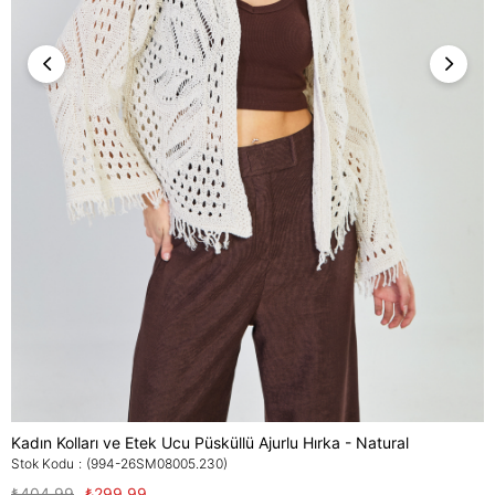
Kadın Kolları ve Etek Ucu Püsküllü Ajurlu Hırka - Natural
Stok Kodu
(994-26SM08005.230)
₺404,99
₺299,99