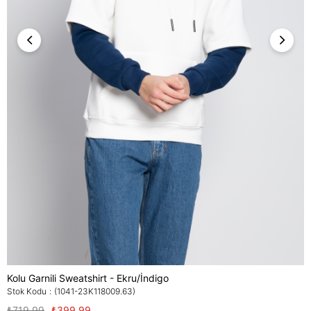
Kolu Garnili Sweatshirt - Ekru/İndigo
Stok Kodu
(1041-23K118009.63)
₺719,99
₺399,99