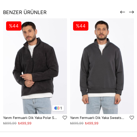
BENZER ÜRÜNLER
%44
%44
1
Yarım Fermuarlı Dik Yaka Polar Sweatshirt - Antrasit
Yarım Fermuarlı Dik Yaka Sweatshirt - Antrasit
₺899,99
₺499,99
₺899,99
₺499,99