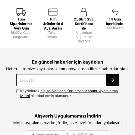
Tüm
Tüm
256Bit SSL
14 Gün
Siparişleriniz
Ürünlerde 6
Sertifikası
İçerisinde
Aynı Gün
Aya Varan
ile
İade İmkânı!
16.00'a Kadar
Taksit
Alışverişte
Kargolanır.
İmkânı!
Bilgileriniz
Güvende.
En güncel haberler için kaydolun
Haber listemize kayıt olarak kampanyalardan ilk siz haberdar olun.
Kaydolarak
Kişisel Verilerin Korunması Kanunu Aydınlatma
Metni
'ni kabul etmiş olursunuz.
Alışveriş Uygulamamızı İndirin
Mobil uygulamamızı keşfedin, size özel fırsatları yakalayın!
Download on the
GET IT ON