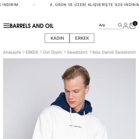
İNDIRIM
•
4. ÜRÜN VE ÜZERI ALIŞVERIŞTE %20 İNDIRIM
0
Ara
KADIN
ERKEK
Anasayfa
ERKEK
Üst Giyim
Sweatshirt
Kolu Garnili Sweatshirt 