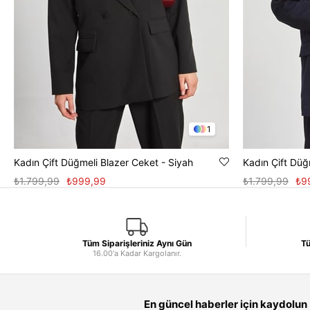
1
Kadın Çift Düğmeli Blazer Ceket - Siyah
Kadın Çift Düğ
₺1.799,99
₺999,99
₺1.799,99
₺9
Tüm Siparişleriniz Aynı Gün
Tü
16.00'a Kadar Kargolanır.
En güncel haberler için kaydolun