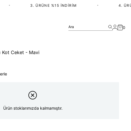
•
3. ÜRÜNE %15 İNDIRIM
•
4. ÜRÜN 
Ara
0
 Kot Ceket - Mavi
erle
Ürün stoklarımızda kalmamıştır.