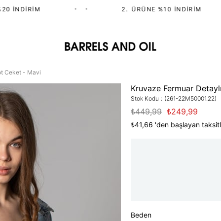
 İNDIRIM
•
•
2.⁠ ⁠ÜRÜNE %10 İNDIRIM
t Ceket - Mavi
Kruvaze Fermuar Detaylı
Stok Kodu
(261-22M50001.22)
₺449,99
₺249,99
₺41,66
'den başlayan taksitl
Beden