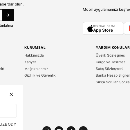
haberdar olun.
Mobil uygulamamızı keşfedin
dınlatma
Download on the
App Store
KURUMSAL
YARDIM KONULAR
Hakkımızda
Üyelik Sözleşmesi
Kariyer
Kargo ve Teslimat
irt
Mağazalarımız
Satış Sözleşmesi
Gizlilik ve Güvenlik
Banka Hesap Bilgiler
Sıkça Sorulan Sorula
n
UZ
BODY