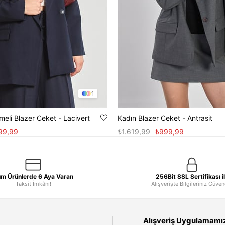
1
meli Blazer Ceket - Lacivert
Kadın Blazer Ceket - Antrasit
99,99
₺1.619,99
₺999,99
m Ürünlerde 6 Aya Varan
256Bit SSL Sertifikası i
Taksit İmkânı!
Alışverişte Bilgileriniz Güve
Alışveriş Uygulamamızı