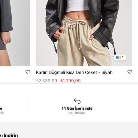
1
Kadın Düğmeli Kısa Deri Ceket - Siyah
₺2.339,99
₺1.299,99
le
14 Gün İçerisinde
nde.
İade İmkânı!
 İndirin