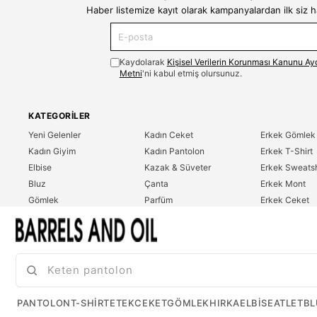
Haber listemize kayıt olarak kampanyalardan ilk siz 
Kaydolarak
Kişisel Verilerin Korunması Kanunu Ay
Metni
'ni kabul etmiş olursunuz.
KATEGORILER
Yeni Gelenler
Kadın Ceket
Erkek Gömlek
Kadın Giyim
Kadın Pantolon
Erkek T-Shirt
Elbise
Kazak & Süveter
Erkek Sweatsh
Bluz
Çanta
Erkek Mont
Gömlek
Parfüm
Erkek Ceket
T-Shirt
Erkek Giyim
Erkek Pantolo
Sweatshirt
Çok Satanlar
İndirim
Tulum
PANTOLON
T-SHIRT
ETEK
CEKET
GÖMLEK
HIRKA
ELBISE
ATLET
BL