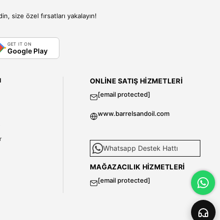
, size özel fırsatları yakalayın!
GET IT ON
Google Play
I
ONLINE SATIŞ HIZMETLERI
[email protected]
www.barrelsandoil.com
i
r
Whatsapp Destek Hattı
MAĞAZACILIK HIZMETLERI
[email protected]