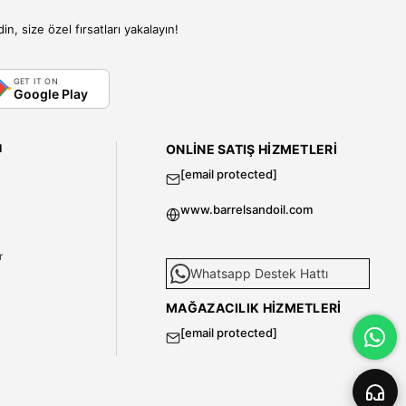
, size özel fırsatları yakalayın!
GET IT ON
Google Play
I
ONLINE SATIŞ HIZMETLERI
[email protected]
www.barrelsandoil.com
i
r
Whatsapp Destek Hattı
MAĞAZACILIK HIZMETLERI
[email protected]