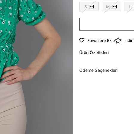
S
M
L
Favorilere Ekle
İndir
Ürün Özellikleri
Ödeme Seçenekleri