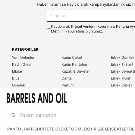
Haber listemize kayıt olarak kampanyalardan ilk siz 
Kaydolarak
Kişisel Verilerin Korunması Kanunu Ay
Metni
'ni kabul etmiş olursunuz.
KATEGORILER
Yeni Gelenler
Kadın Ceket
Erkek Gömlek
Kadın Giyim
Kadın Pantolon
Erkek T-Shirt
Elbise
Kazak & Süveter
Erkek Sweatsh
Bluz
Çanta
Erkek Mont
Gömlek
Parfüm
Erkek Ceket
T-Shirt
Erkek Giyim
Erkek Pantolo
Sweatshirt
Çok Satanlar
İndirim
Tulum
PANTOLON
T-SHIRT
ETEK
CEKET
GÖMLEK
HIRKA
ELBISE
ATLET
BL