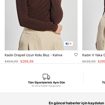
1
Kadın Drapeli Uzun Kollu Bluz - Kahve
Kadın V Yaka 
₺404,99
₺299,99
₺539,99
₺29
Tüm Siparişleriniz Aynı Gün
Tü
16.00'a Kadar Kargolanır.
En güncel haberler için kaydolun