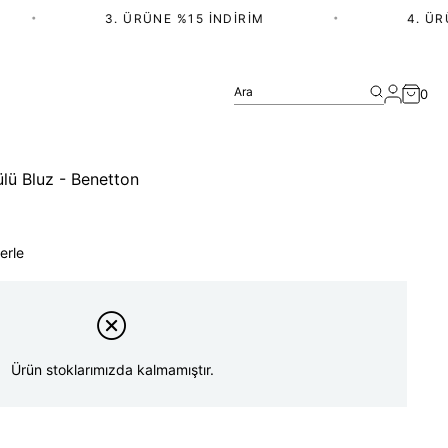
•
3. ÜRÜNE %15 İNDIRIM
•
4. ÜRÜN
Ara
0
lü Bluz - Benetton
erle
Ürün stoklarımızda kalmamıştır.