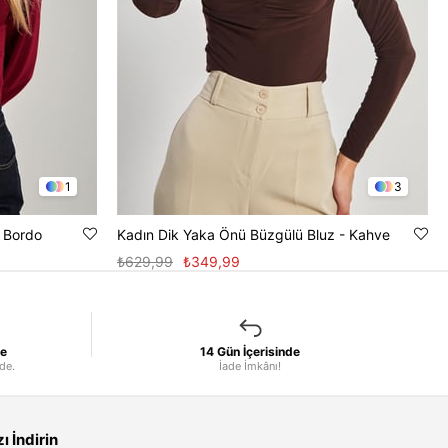
1
3
- Bordo
Kadın Dik Yaka Önü Büzgülü Bluz - Kahve
₺629,99
₺349,99
le
14 Gün İçerisinde
nde.
İade İmkânı!
 İndirin