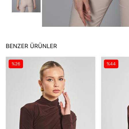
BENZER ÜRÜNLER
%26
%44