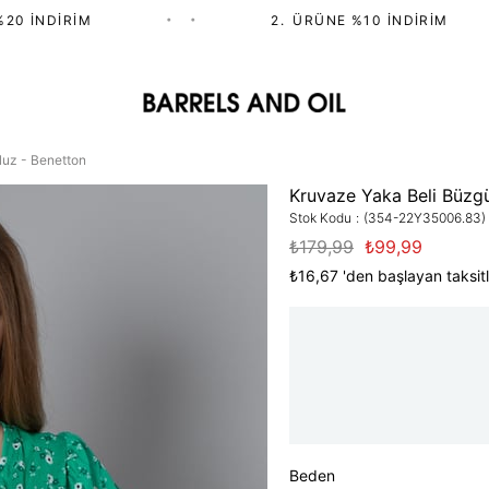
 İNDIRIM
•
•
2.⁠ ⁠ÜRÜNE %10 İNDIRIM
luz - Benetton
Kruvaze Yaka Beli Büzgü
Stok Kodu
(354-22Y35006.83)
₺179,99
₺99,99
₺16,67
'den başlayan taksitl
Beden