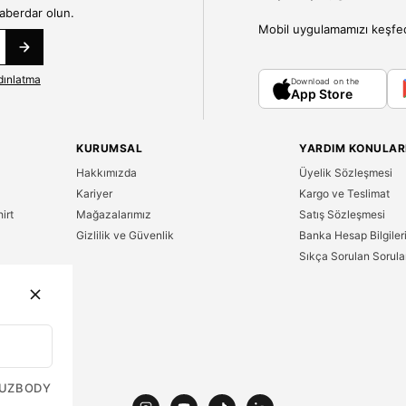
haberdar olun.
Mobil uygulamamızı keşfedin
dınlatma
Download on the
App Store
KURUMSAL
YARDIM KONULAR
Hakkımızda
Üyelik Sözleşmesi
Kariyer
Kargo ve Teslimat
irt
Mağazalarımız
Satış Sözleşmesi
Gizlilik ve Güvenlik
Banka Hesap Bilgiler
Sıkça Sorulan Sorula
n
UZ
BODY