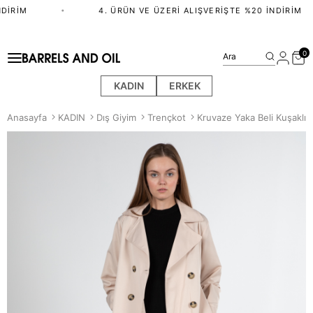
IRIM
•
4. ÜRÜN VE ÜZERI ALIŞVERIŞTE %20 İNDIRIM
0
Ara
KADIN
ERKEK
Anasayfa
KADIN
Dış Giyim
Trençkot
Kruvaze Yaka Beli Kuşaklı 