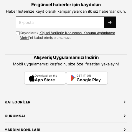
En güncel haberler için kaydolun
Haber listemize kayıt olarak kampanyalardan ilk siz haberdar olun.
Kaydolarak
Kişisel Verilerin Korunması Kanunu Aydınlatma
Metni
'ni kabul etmiş olursunuz.
Alışveriş Uygulamamızı İndirin
Mobil uygulamamızı keşfedin, size özel fırsatları yakalayın!
Download on the
GET IT ON
App Store
Google Play
KATEGORILER
Yeni Gelenler
KURUMSAL
Kadın Giyim
Elbise
Hakkımızda
YARDIM KONULARI