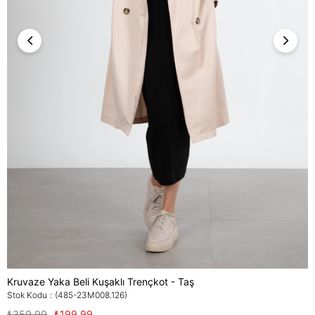
Kruvaze Yaka Beli Kuşaklı Trençkot - Taş
Stok Kodu
(485-23M008.126)
₺359,99
₺199,99