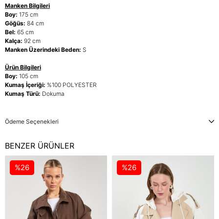
Manken Bilgileri
Boy:
175 cm
Göğüs:
84 cm
Bel:
65 cm
Kalça:
92 cm
Manken Üzerindeki Beden:
S
Ürün Bilgileri
Boy:
105 cm
Kumaş İçeriği:
%100 POLYESTER
Kumaş Türü:
Dokuma
Ödeme Seçenekleri
BENZER ÜRÜNLER
%26
%26