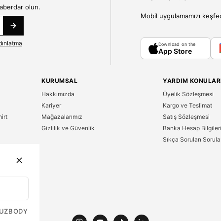
haberdar olun.
Mobil uygulamamızı keşfedin
dınlatma
Download on the
App Store
KURUMSAL
YARDIM KONULAR
Hakkımızda
Üyelik Sözleşmesi
Kariyer
Kargo ve Teslimat
irt
Mağazalarımız
Satış Sözleşmesi
Gizlilik ve Güvenlik
Banka Hesap Bilgiler
Sıkça Sorulan Sorula
n
UZ
BODY