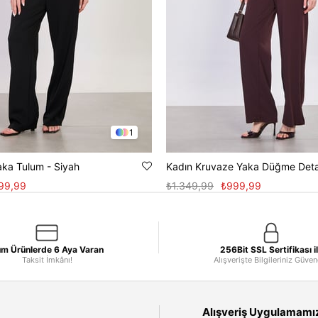
1
aka Tulum - Siyah
99,99
₺1.349,99
₺999,99
m Ürünlerde 6 Aya Varan
256Bit SSL Sertifikası i
Taksit İmkânı!
Alışverişte Bilgileriniz Güve
Alışveriş Uygulamamızı