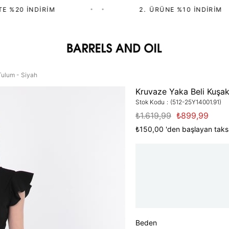
 %20 İNDIRIM
•
•
2.⁠ ⁠ÜRÜNE %10 İNDIRIM
Tulum - Siyah
Kruvaze Yaka Beli Kuşak
Stok Kodu
(512-25Y14001.91)
₺1.619,99
₺899,99
₺150,00
'den başlayan taksi
Beden