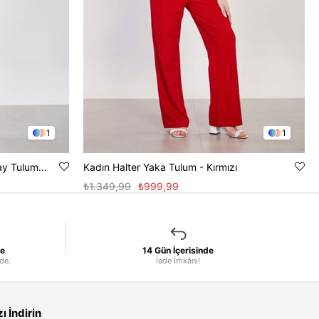
1
1
Kadın Kruvaze Yaka Düğme Detay Tulum - Acı Kahve
Kadın Halter Yaka Tulum - Kırmızı
₺1.349,99
₺999,99
le
14 Gün İçerisinde
nde.
İade İmkânı!
 İndirin