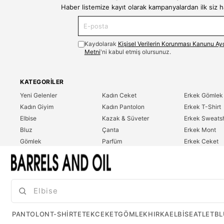
Haber listemize kayıt olarak kampanyalardan ilk siz 
Kaydolarak
Kişisel Verilerin Korunması Kanunu Ay
Metni
'ni kabul etmiş olursunuz.
KATEGORILER
Yeni Gelenler
Kadın Ceket
Erkek Gömlek
Kadın Giyim
Kadın Pantolon
Erkek T-Shirt
Elbise
Kazak & Süveter
Erkek Sweatsh
Bluz
Çanta
Erkek Mont
Gömlek
Parfüm
Erkek Ceket
T-Shirt
Erkek Giyim
Erkek Pantolo
Sweatshirt
Çok Satanlar
İndirim
Tulum
PANTOLON
T-SHIRT
ETEK
CEKET
GÖMLEK
HIRKA
ELBISE
ATLET
BL