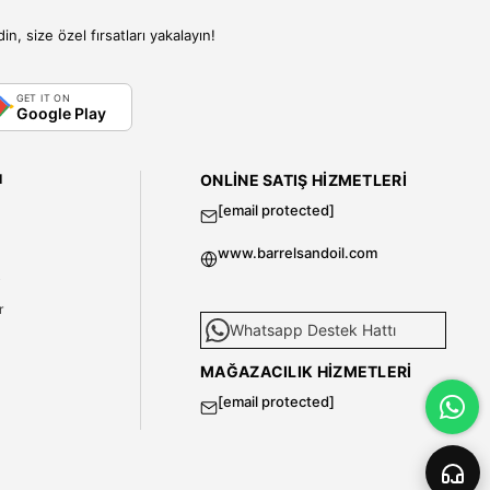
, size özel fırsatları yakalayın!
GET IT ON
Google Play
I
ONLINE SATIŞ HIZMETLERI
[email protected]
www.barrelsandoil.com
i
r
Whatsapp Destek Hattı
MAĞAZACILIK HIZMETLERI
[email protected]