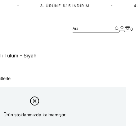
•
3. ÜRÜNE %15 İNDIRIM
•
4. Ü
Ara
0
lı Tulum - Siyah
tlerle
Ürün stoklarımızda kalmamıştır.