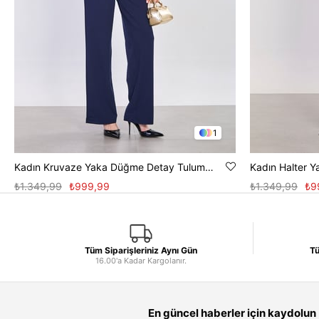
1
Kadın Kruvaze Yaka Düğme Detay Tulum - Lacivert
Kadın Halter Y
₺1.349,99
₺999,99
₺1.349,99
₺9
Tüm Siparişleriniz Aynı Gün
Tü
16.00'a Kadar Kargolanır.
En güncel haberler için kaydolun