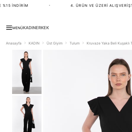
15 İNDIRIM
•
4. ÜRÜN VE ÜZERI ALIŞVERIŞTE
KADIN
ERKEK
MENÜ
Anasayfa
KADIN
Üst Giyim
Tulum
Kruvaze Yaka Beli Kuşaklı 