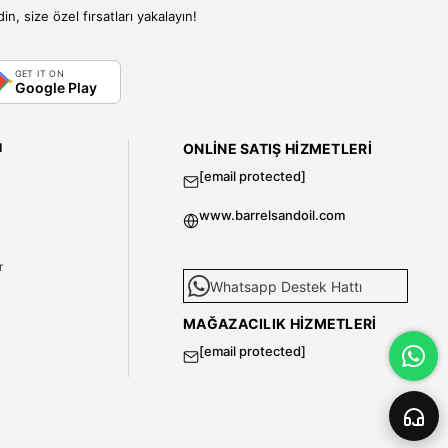
, size özel fırsatları yakalayın!
GET IT ON
Google Play
I
ONLINE SATIŞ HIZMETLERI
[email protected]
www.barrelsandoil.com
i
r
Whatsapp Destek Hattı
MAĞAZACILIK HIZMETLERI
[email protected]