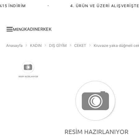
15 İNDIRIM
•
4. ÜRÜN VE ÜZERI ALIŞVERIŞTE 
KADIN
ERKEK
MENÜ
Anasayfa
KADIN
DIŞ GİYİM
CEKET
Kruvaze yaka düğmeli ce