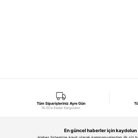
Tüm Siparişleriniz Aynı Gün
Tü
16.00'a Kadar Kargolanır.
En güncel haberler için kaydolun
Haber listemize kayıt olarak kampanyalardan ilk siz 