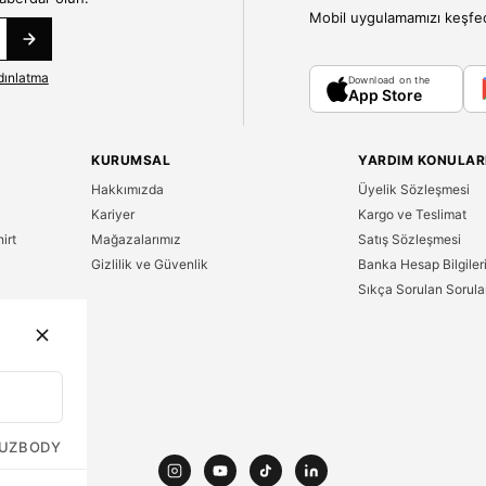
Mobil uygulamamızı keşfedin
dınlatma
Download on the
App Store
KURUMSAL
YARDIM KONULAR
Hakkımızda
Üyelik Sözleşmesi
Kariyer
Kargo ve Teslimat
irt
Mağazalarımız
Satış Sözleşmesi
Gizlilik ve Güvenlik
Banka Hesap Bilgiler
Sıkça Sorulan Sorula
n
UZ
BODY