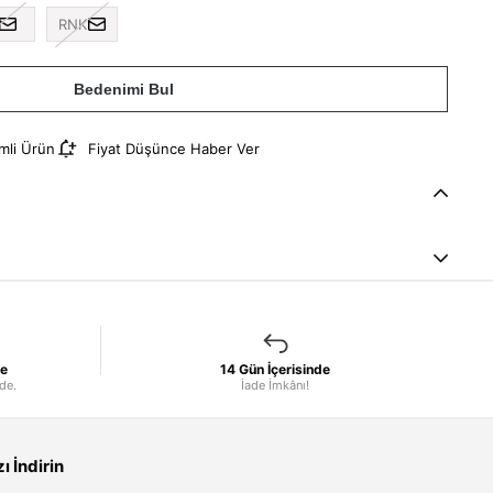
RNK
Bedenimi Bul
imli Ürün
Fiyat Düşünce Haber Ver
le
14 Gün İçerisinde
nde.
İade İmkânı!
 İndirin