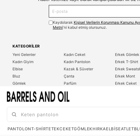
Kaydolarak
Kişisel Verilerin Korunması Kanunu Ay
Metni
'ni kabul etmiş olursunuz.
KATEGORILER
Yeni Gelenler
Kadın Ceket
Erkek Gömlek
Kadın Giyim
Kadın Pantolon
Erkek T-Shirt
Elbise
Kazak & Süveter
Erkek Sweatsh
Bluz
Çanta
Erkek Mont
Gömlek
Parfüm
Erkek Ceket
T-Shirt
Erkek Giyim
Erkek Pantolo
Sweatshirt
Çok Satanlar
İndirim
Tulum
PANTOLON
T-SHIRT
ETEK
CEKET
GÖMLEK
HIRKA
ELBISE
ATLET
BL