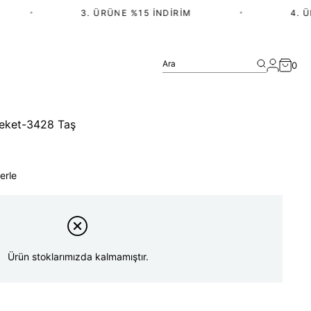
•
3. ÜRÜNE %15 İNDIRIM
•
4. Ü
Ara
0
ceket-3428 Taş
)
erle
Ürün stoklarımızda kalmamıştır.