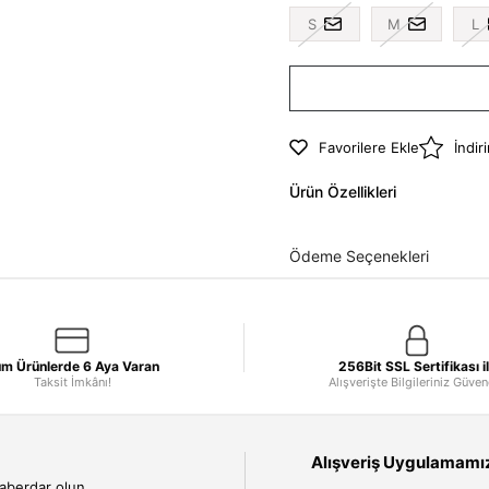
S
M
L
Favorilere Ekle
İndir
Ürün Özellikleri
Ödeme Seçenekleri
m Ürünlerde 6 Aya Varan
256Bit SSL Sertifikası i
Taksit İmkânı!
Alışverişte Bilgileriniz Güve
Alışveriş Uygulamamızı
haberdar olun.