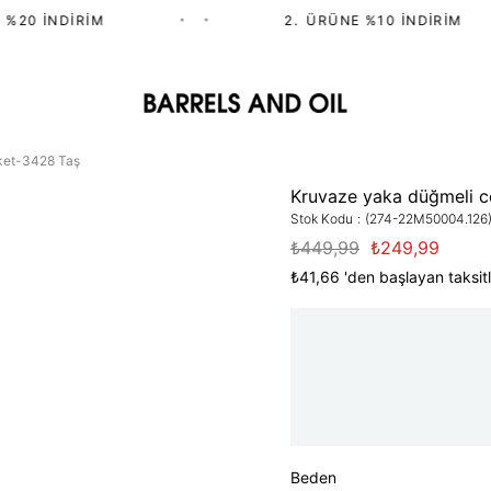
%20 İNDIRIM
•
•
2.⁠ ⁠ÜRÜNE %10 İNDIRIM
ket-3428 Taş
Kruvaze yaka düğmeli 
Stok Kodu
(274-22M50004.126
₺449,99
₺249,99
₺41,66
'den başlayan taksitl
Beden