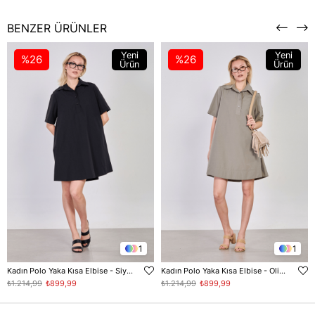
BENZER ÜRÜNLER
Yeni
Yeni
%26
%26
Ürün
Ürün
1
1
Kadın Polo Yaka Kısa Elbise - Siyah
Kadın Polo Yaka Kısa Elbise - Olive
₺1.214,99
₺899,99
₺1.214,99
₺899,99