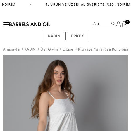
NDIRIM
•
4. ÜRÜN VE ÜZERI ALIŞVERIŞTE %20 İNDIRIM
0
Ara
KADIN
ERKEK
Anasayfa
KADIN
Üst Giyim
Elbise
Kruvaze Yaka Kısa Kol Elbise 