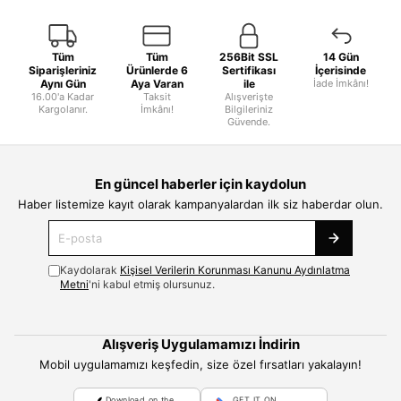
Tüm
Tüm
256Bit SSL
14 Gün
Siparişleriniz
Ürünlerde 6
Sertifikası
İçerisinde
Aynı Gün
Aya Varan
ile
İade İmkânı!
16.00'a Kadar
Taksit
Alışverişte
Kargolanır.
İmkânı!
Bilgileriniz
Güvende.
En güncel haberler için kaydolun
Haber listemize kayıt olarak kampanyalardan ilk siz haberdar olun.
Kaydolarak
Kişisel Verilerin Korunması Kanunu Aydınlatma
Metni
'ni kabul etmiş olursunuz.
Alışveriş Uygulamamızı İndirin
Mobil uygulamamızı keşfedin, size özel fırsatları yakalayın!
Download on the
GET IT ON