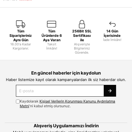
Tüm
Tüm
256Bit SSL
14 Gün
Siparişleriniz
Ürünlerde 6
Sertifikası
İçerisinde
Aynı Gün
Aya Varan
ile
İade İmkânı!
16.00'a Kadar
Taksit
Alışverişte
Kargolanır.
İmkânı!
Bilgileriniz
Güvende.
En güncel haberler için kaydolun
Haber listemize kayıt olarak kampanyalardan ilk siz haberdar olun.
Kaydolarak
Kişisel Verilerin Korunması Kanunu Aydınlatma
Metni
'ni kabul etmiş olursunuz.
Alışveriş Uygulamamızı İndirin