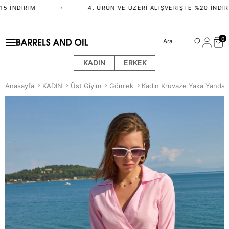
 İNDIRIM
•
4. ÜRÜN VE ÜZERI ALIŞVERIŞTE %20 İNDIRI
0
Ara
KADIN
ERKEK
Anasayfa
KADIN
Üst Giyim
Gömlek