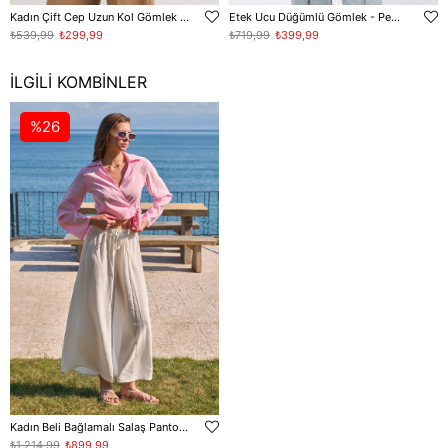
Kadın Çift Cep Uzun Kol Gömlek - Beyaz
Etek Ucu Düğümlü Gömlek - Pembe
₺539,99
₺299,99
₺719,99
₺399,99
İLGILI KOMBINLER
%26
Kadın Beli Bağlamalı Salaş Pantolon - Beyaz
₺1.214,99
₺899,99