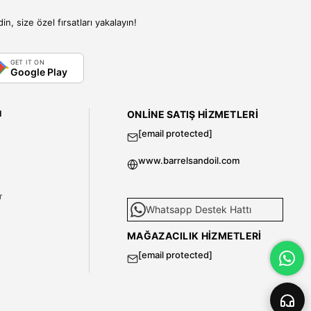
, size özel fırsatları yakalayın!
GET IT ON
Google Play
I
ONLINE SATIŞ HIZMETLERI
[email protected]
www.barrelsandoil.com
i
r
Whatsapp Destek Hattı
MAĞAZACILIK HIZMETLERI
[email protected]