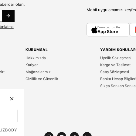
haberdar olun.
Mobil uygulamamızı keşfedin
dınlatma
Download on the
App Store
KURUMSAL
YARDIM KONULAR
Hakkımızda
Üyelik Sözleşmesi
Kariyer
Kargo ve Teslimat
irt
Mağazalarımız
Satış Sözleşmesi
Gizlilik ve Güvenlik
Banka Hesap Bilgiler
Sıkça Sorulan Sorula
n
UZ
BODY