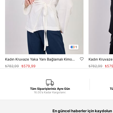
1
Kadın Kruvaze Yaka Yanı Bağlamalı Kimono - Beyaz
₺782,99
₺579,99
₺782,99
₺579
Tüm Siparişleriniz Aynı Gün
Tü
16.00'a Kadar Kargolanır.
En güncel haberler için kaydolun