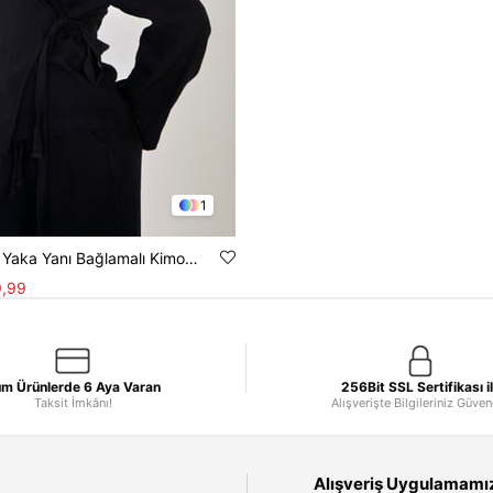
1
Kadın Kruvaze Yaka Yanı Bağlamalı Kimono - Siyah
,99
m Ürünlerde 6 Aya Varan
256Bit SSL Sertifikası i
Taksit İmkânı!
Alışverişte Bilgileriniz Güve
Alışveriş Uygulamamızı