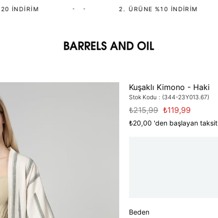
 İNDIRIM
•
•
2.⁠ ⁠ÜRÜNE %10 İNDIRIM
Kuşaklı Kimono - Haki
Stok Kodu
(344-23Y013.67)
₺215,99
₺119,99
₺20,00
'den başlayan taksit
Beden