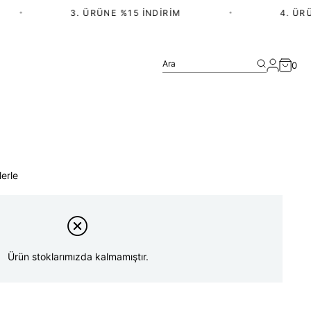
•
3. ÜRÜNE %15 İNDIRIM
•
4. ÜRÜN
Ara
0
lerle
Ürün stoklarımızda kalmamıştır.