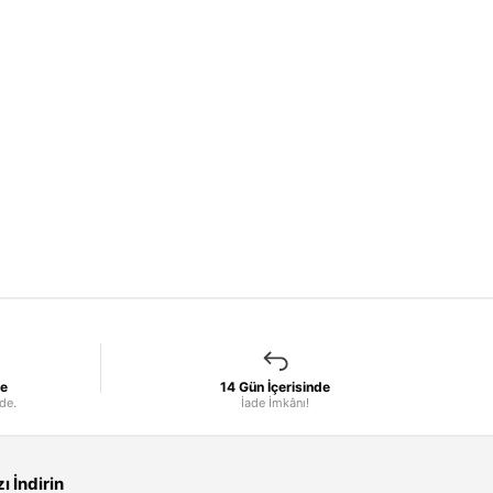
le
14 Gün İçerisinde
nde.
İade İmkânı!
 İndirin