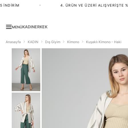
İNDIRIM
•
4. ÜRÜN VE ÜZERI ALIŞVERIŞTE %20
KADIN
ERKEK
MENÜ
Anasayfa
KADIN
Dış Giyim
Kimono
Kuşaklı Kimono - Haki