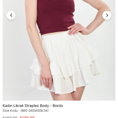
Kadın Likralı Straplez Body - Bordo
Stok Kodu
(860-26SM008.04)
₺269,99
₺199,99