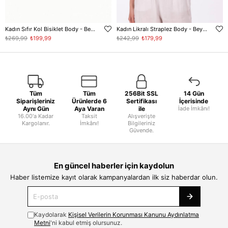
Kadın Sıfır Kol Bisiklet Body - Beyaz
Kadın Likralı Straplez Body - Beyaz
₺269,99
₺199,99
₺242,99
₺179,99
Tüm
Tüm
256Bit SSL
14 Gün
Siparişleriniz
Ürünlerde 6
Sertifikası
İçerisinde
Aynı Gün
Aya Varan
ile
İade İmkânı!
16.00'a Kadar
Taksit
Alışverişte
Kargolanır.
İmkânı!
Bilgileriniz
Güvende.
En güncel haberler için kaydolun
Haber listemize kayıt olarak kampanyalardan ilk siz haberdar olun.
Kaydolarak
Kişisel Verilerin Korunması Kanunu Aydınlatma
Metni
'ni kabul etmiş olursunuz.