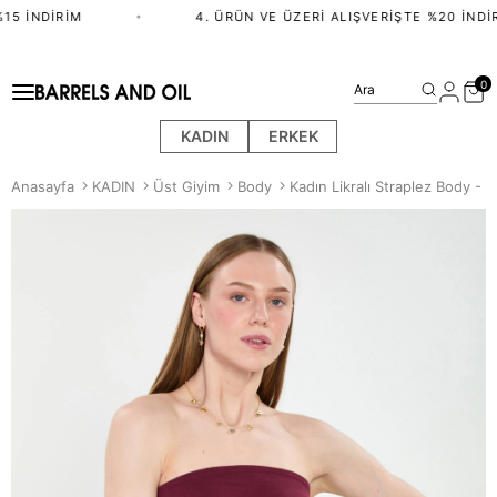
5 İNDIRIM
•
4. ÜRÜN VE ÜZERI ALIŞVERIŞTE %20 İNDIR
0
Ara
KADIN
ERKEK
Anasayfa
KADIN
Üst Giyim
Body
Kadın Likralı Straplez Body - 