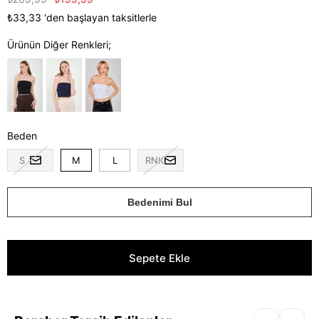
₺33,33
'den başlayan taksitlerle
Ürünün Diğer Renkleri;
Beden
S
M
L
RNK
Bedenimi Bul