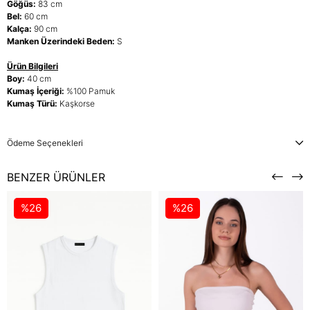
Göğüs:
83 cm
Bel:
60 cm
Kalça:
90 cm
Manken Üzerindeki Beden:
S
Ürün Bilgileri
Boy:
40 cm
Kumaş İçeriği:
%100 Pamuk
Kumaş Türü:
Kaşkorse
Ödeme Seçenekleri
BENZER ÜRÜNLER
%26
%26