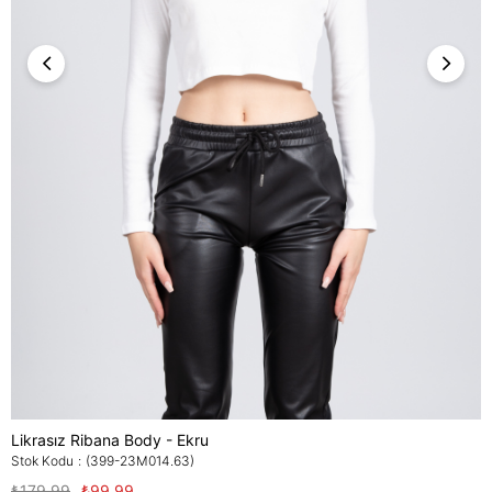
Likrasız Ribana Body - Ekru
Stok Kodu
(399-23M014.63)
₺179,99
₺99,99