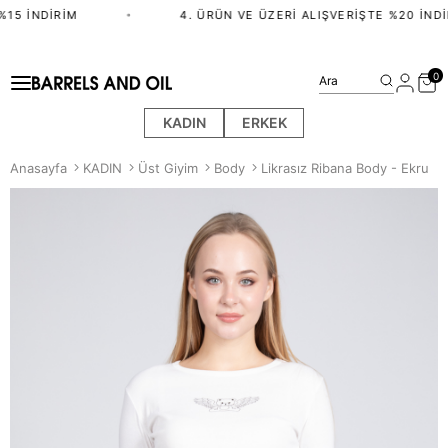
15 İNDIRIM
•
4. ÜRÜN VE ÜZERI ALIŞVERIŞTE %20 İNDI
0
Ara
KADIN
ERKEK
Anasayfa
KADIN
Üst Giyim
Body
Likrasız Ribana Body - Ekru