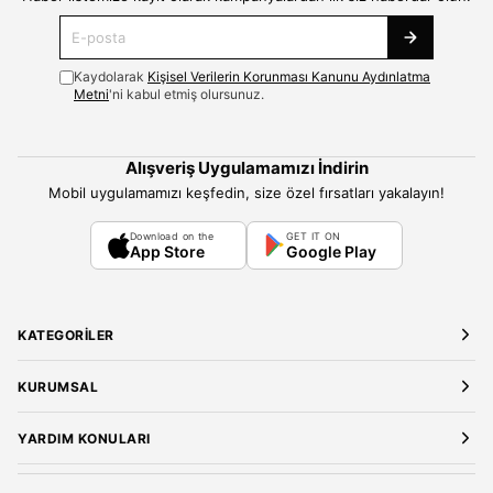
Kaydolarak
Kişisel Verilerin Korunması Kanunu Aydınlatma
Metni
'ni kabul etmiş olursunuz.
Alışveriş Uygulamamızı İndirin
Mobil uygulamamızı keşfedin, size özel fırsatları yakalayın!
Download on the
GET IT ON
App Store
Google Play
KATEGORILER
Yeni Gelenler
KURUMSAL
Kadın Giyim
Elbise
Hakkımızda
YARDIM KONULARI
Bluz
Kariyer
Gömlek
Mağazalarımız
Üyelik Sözleşmesi