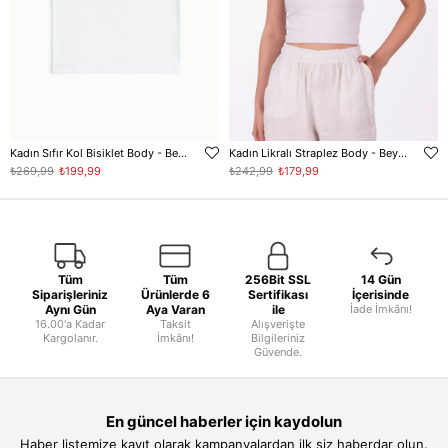
Kadın Sıfır Kol Bisiklet Body - Beyaz
Kadın Likralı Straplez Body - Beyaz
₺269,99
₺199,99
₺242,99
₺179,99
Tüm
Tüm
256Bit SSL
14 Gün
Siparişleriniz
Ürünlerde 6
Sertifikası
İçerisinde
Aynı Gün
Aya Varan
ile
İade İmkânı!
16.00'a Kadar
Taksit
Alışverişte
Kargolanır.
İmkânı!
Bilgileriniz
Güvende.
En güncel haberler için kaydolun
Haber listemize kayıt olarak kampanyalardan ilk siz haberdar olun.