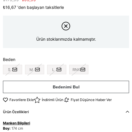
₺16,67
'den başlayan taksitlerle
Ürün stoklarımızda kalmamıştır.
Beden
S
M
L
RNK
Bedenimi Bul
Favorilere Ekle
İndirimli Ürün
Fiyat Düşünce Haber Ver
Ürün Özellikleri
Manken Bilgileri
Boy:
174 cm