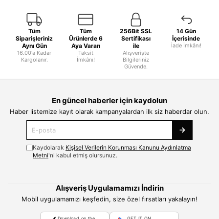
Tüm
Tüm
256Bit SSL
14 Gün
Siparişleriniz
Ürünlerde 6
Sertifikası
İçerisinde
Aynı Gün
Aya Varan
ile
İade İmkânı!
16.00'a Kadar
Taksit
Alışverişte
Kargolanır.
İmkânı!
Bilgileriniz
Güvende.
En güncel haberler için kaydolun
Haber listemize kayıt olarak kampanyalardan ilk siz haberdar olun.
Kaydolarak
Kişisel Verilerin Korunması Kanunu Aydınlatma
Metni
'ni kabul etmiş olursunuz.
Alışveriş Uygulamamızı İndirin
Mobil uygulamamızı keşfedin, size özel fırsatları yakalayın!
Download on the
GET IT ON