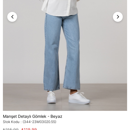
Manşet Detaylı Gömlek - Beyaz
Stok Kodu
(344-23M03020.55)
₺215,99
₺119,99