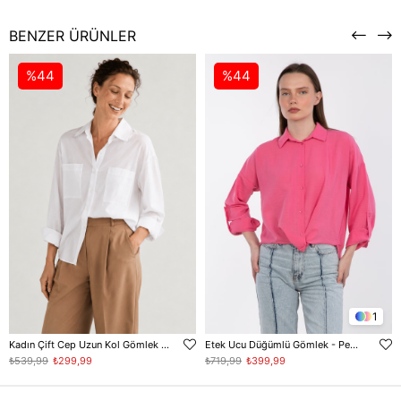
BENZER ÜRÜNLER
%44
%44
1
Kadın Çift Cep Uzun Kol Gömlek - Beyaz
Etek Ucu Düğümlü Gömlek - Pembe
₺539,99
₺299,99
₺719,99
₺399,99