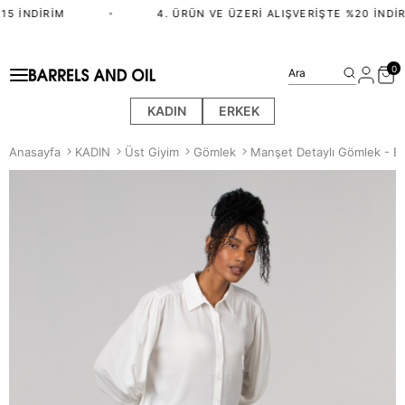
5 İNDIRIM
•
4. ÜRÜN VE ÜZERI ALIŞVERIŞTE %20 İNDIR
0
Ara
KADIN
ERKEK
Anasayfa
KADIN
Üst Giyim
Gömlek
Manşet Detaylı Gömlek - B