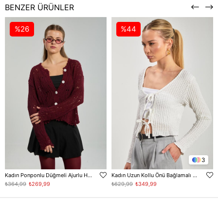
BENZER ÜRÜNLER
%26
%44
3
Kadın Ponponlu Düğmeli Ajurlu Hırka - Bordo
Kadın Uzun Kollu Önü Bağlamalı Hırka - Ekru
₺364,99
₺269,99
₺629,99
₺349,99