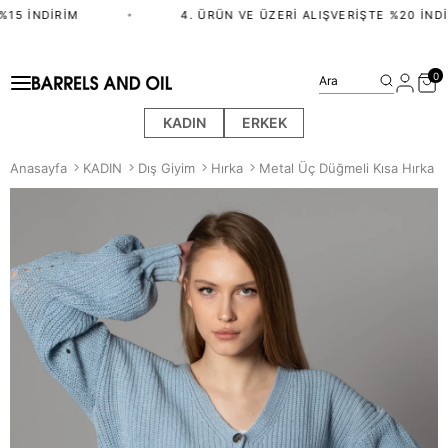
15 İNDIRIM
•
4. ÜRÜN VE ÜZERI ALIŞVERIŞTE %20 İNDI
0
Ara
KADIN
ERKEK
Anasayfa
KADIN
Dış Giyim
Hırka
Metal Üç Düğmeli Kısa Hırka -