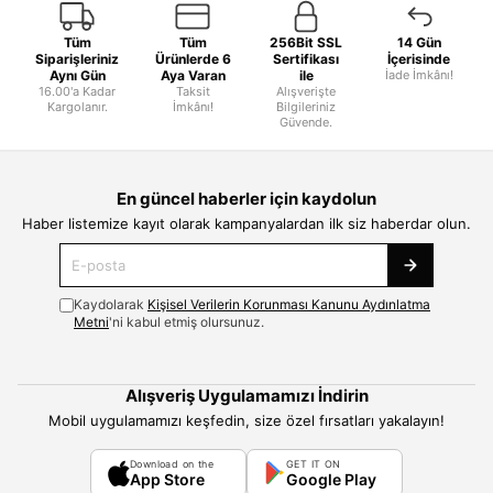
Tüm
Tüm
256Bit SSL
14 Gün
Siparişleriniz
Ürünlerde 6
Sertifikası
İçerisinde
Aynı Gün
Aya Varan
ile
İade İmkânı!
16.00'a Kadar
Taksit
Alışverişte
Kargolanır.
İmkânı!
Bilgileriniz
Güvende.
En güncel haberler için kaydolun
Haber listemize kayıt olarak kampanyalardan ilk siz haberdar olun.
Kaydolarak
Kişisel Verilerin Korunması Kanunu Aydınlatma
Metni
'ni kabul etmiş olursunuz.
Alışveriş Uygulamamızı İndirin
Mobil uygulamamızı keşfedin, size özel fırsatları yakalayın!
Download on the
GET IT ON
App Store
Google Play