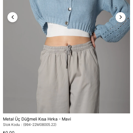
Metal Üç Düğmeli Kısa Hırka - Mavi
Stok Kodu
(994-22M08005.22)
₺0,00