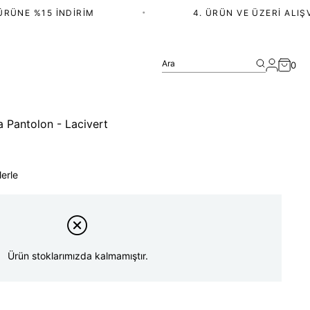
ÜNE %15 İNDIRIM
•
4. ÜRÜN VE ÜZERI ALIŞVE
Ara
0
 Pantolon - Lacivert
lerle
Ürün stoklarımızda kalmamıştır.