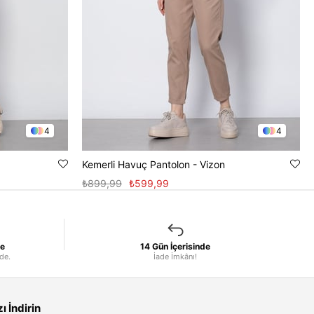
4
4
Kemerli Havuç Pantolon - Vizon
₺899,99
₺599,99
le
14 Gün İçerisinde
nde.
İade İmkânı!
 İndirin