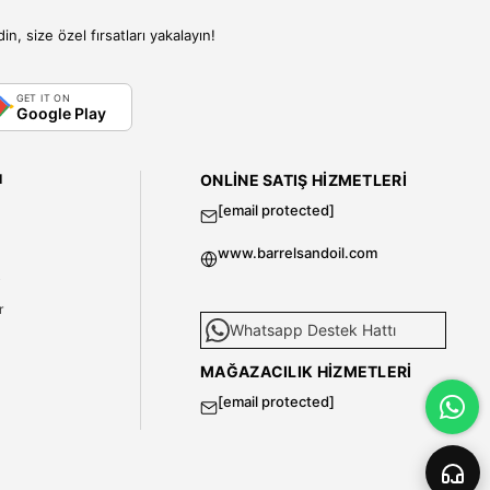
, size özel fırsatları yakalayın!
GET IT ON
Google Play
I
ONLINE SATIŞ HIZMETLERI
[email protected]
www.barrelsandoil.com
i
r
Whatsapp Destek Hattı
MAĞAZACILIK HIZMETLERI
[email protected]