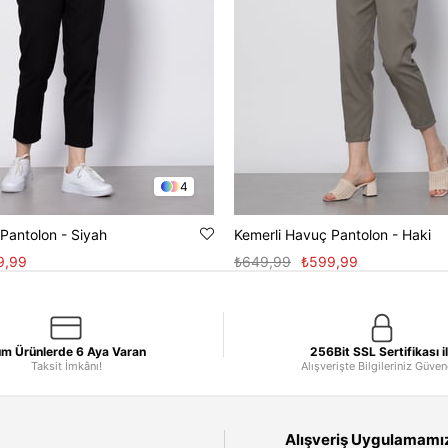
4
Pantolon - Siyah
Kemerli Havuç Pantolon - Haki
9,99
₺649,99
₺599,99
m Ürünlerde 6 Aya Varan
256Bit SSL Sertifikası i
Taksit İmkânı!
Alışverişte Bilgileriniz Güve
Alışveriş Uygulamamızı