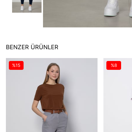
BENZER ÜRÜNLER
%15
%8