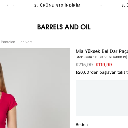
•
•
2.⁠ ⁠ÜRÜNE %10 İNDIRIM
•
3. ÜR
Pantolon - Lacivert
Mia Yüksek Bel Dar Paça
Stok Kodu
(330-23M04008.19)
₺215,99
₺119,99
₺20,00
'den başlayan taksit
Beden