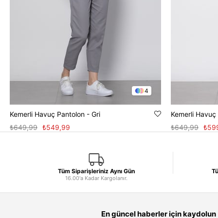
4
Kemerli Havuç Pantolon - Gri
Kemerli Havuç 
₺649,99
₺549,99
₺649,99
₺59
Tüm Siparişleriniz Aynı Gün
Tü
16.00'a Kadar Kargolanır.
En güncel haberler için kaydolun