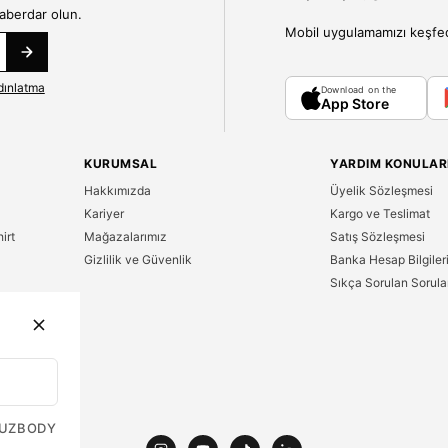
haberdar olun.
Mobil uygulamamızı keşfedin
dınlatma
Download on the
App Store
KURUMSAL
YARDIM KONULAR
Hakkımızda
Üyelik Sözleşmesi
Kariyer
Kargo ve Teslimat
irt
Mağazalarımız
Satış Sözleşmesi
Gizlilik ve Güvenlik
Banka Hesap Bilgiler
Sıkça Sorulan Sorula
n
UZ
BODY