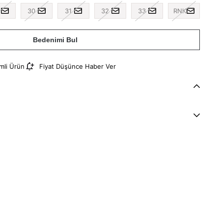
30
31
32
33
RNK
Bedenimi Bul
imli Ürün
Fiyat Düşünce Haber Ver