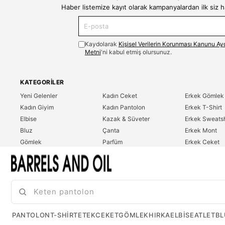
Haber listemize kayıt olarak kampanyalardan ilk siz 
Kaydolarak
Kişisel Verilerin Korunması Kanunu Ay
Metni
'ni kabul etmiş olursunuz.
KATEGORILER
Yeni Gelenler
Kadın Ceket
Erkek Gömlek
Kadın Giyim
Kadın Pantolon
Erkek T-Shirt
Elbise
Kazak & Süveter
Erkek Sweatsh
Bluz
Çanta
Erkek Mont
Gömlek
Parfüm
Erkek Ceket
T-Shirt
Erkek Giyim
Erkek Pantolo
Sweatshirt
Çok Satanlar
İndirim
Tulum
PANTOLON
T-SHIRT
ETEK
CEKET
GÖMLEK
HIRKA
ELBISE
ATLET
BL