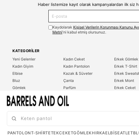
Haber listemize kayıt olarak kampanyalardan ilk siz 
Kaydolarak
Kişisel Verilerin Korunması Kanunu Ay
Metni
'ni kabul etmiş olursunuz.
KATEGORILER
Yeni Gelenler
Kadın Ceket
Erkek Gömlek
Kadın Giyim
Kadın Pantolon
Erkek T-Shirt
Elbise
Kazak & Süveter
Erkek Sweatsh
Bluz
Çanta
Erkek Mont
Gömlek
Parfüm
Erkek Ceket
T-Shirt
Erkek Giyim
Erkek Pantolo
Sweatshirt
Çok Satanlar
İndirim
Tulum
PANTOLON
T-SHIRT
ETEK
CEKET
GÖMLEK
HIRKA
ELBISE
ATLET
BL