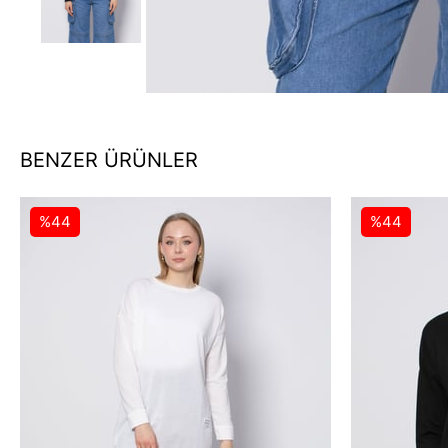
BENZER ÜRÜNLER
%44
%44