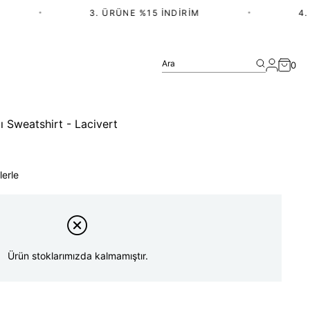
•
3. ÜRÜNE %15 İNDIRIM
•
4. Ü
Ara
0
ı Sweatshirt - Lacivert
lerle
Ürün stoklarımızda kalmamıştır.