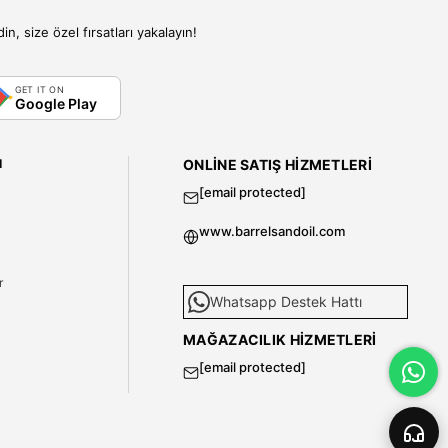
, size özel fırsatları yakalayın!
GET IT ON
Google Play
I
ONLINE SATIŞ HIZMETLERI
[email protected]
www.barrelsandoil.com
i
r
Whatsapp Destek Hattı
MAĞAZACILIK HIZMETLERI
[email protected]