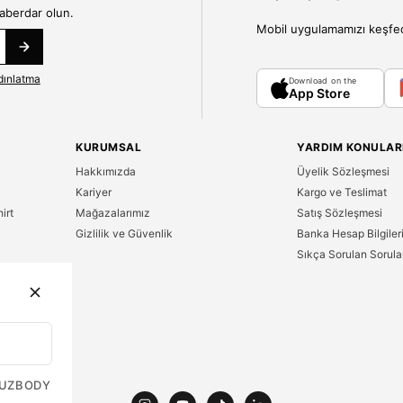
haberdar olun.
Mobil uygulamamızı keşfedin
dınlatma
Download on the
App Store
KURUMSAL
YARDIM KONULAR
Hakkımızda
Üyelik Sözleşmesi
Kariyer
Kargo ve Teslimat
irt
Mağazalarımız
Satış Sözleşmesi
Gizlilik ve Güvenlik
Banka Hesap Bilgiler
Sıkça Sorulan Sorula
n
UZ
BODY