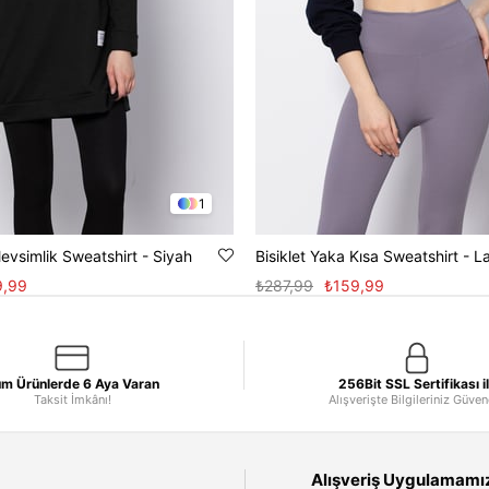
1
Mevsimlik Sweatshirt - Siyah
Bisiklet Yaka Kısa Sweatshirt - L
9,99
₺287,99
₺159,99
m Ürünlerde 6 Aya Varan
256Bit SSL Sertifikası i
Taksit İmkânı!
Alışverişte Bilgileriniz Güve
Alışveriş Uygulamamızı