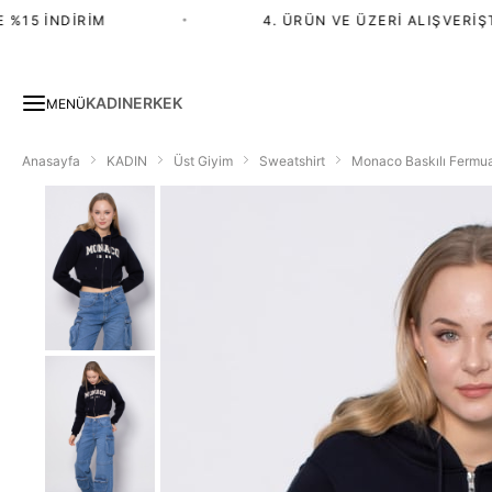
15 İNDIRIM
•
4. ÜRÜN VE ÜZERI ALIŞVERIŞTE
KADIN
ERKEK
MENÜ
Anasayfa
KADIN
Üst Giyim
Sweatshirt
Monaco Baskılı Fermuar