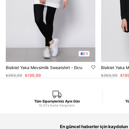
1
Bisiklet Yaka Mevsimlik Sweatshirt - Ekru
Bisiklet Yaka 
₺359,99
₺199,99
₺359,99
₺19
Tüm Siparişleriniz Aynı Gün
Tü
16.00'a Kadar Kargolanır.
En güncel haberler için kaydolun