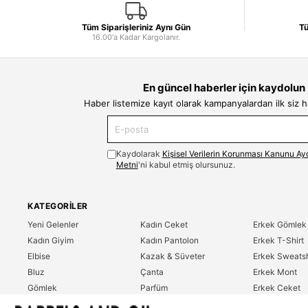
Tüm Siparişleriniz Aynı Gün
Tü
16.00'a Kadar Kargolanır.
En güncel haberler için kaydolun
Haber listemize kayıt olarak kampanyalardan ilk siz 
Kaydolarak
Kişisel Verilerin Korunması Kanunu Ay
Metni
'ni kabul etmiş olursunuz.
KATEGORILER
Yeni Gelenler
Kadın Ceket
Erkek Gömlek
Kadın Giyim
Kadın Pantolon
Erkek T-Shirt
Elbise
Kazak & Süveter
Erkek Sweatsh
Bluz
Çanta
Erkek Mont
Gömlek
Parfüm
Erkek Ceket
T-Shirt
Erkek Giyim
Erkek Pantolo