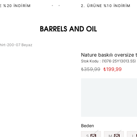
%20 İNDIRIM
•
•
2.⁠ ⁠ÜRÜNE %10 İNDIRIM
-shirt-200-07 Beyaz
Nature baskılı oversize
Stok Kodu
(1076-25Y13013.55)
₺359,99
₺199,99
Beden
S
M
L