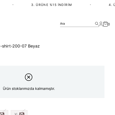
•
3. ÜRÜNE %15 İNDIRIM
•
4. ÜR
Ara
0
 t-shirt-200-07 Beyaz
Ürün stoklarımızda kalmamıştır.
XL