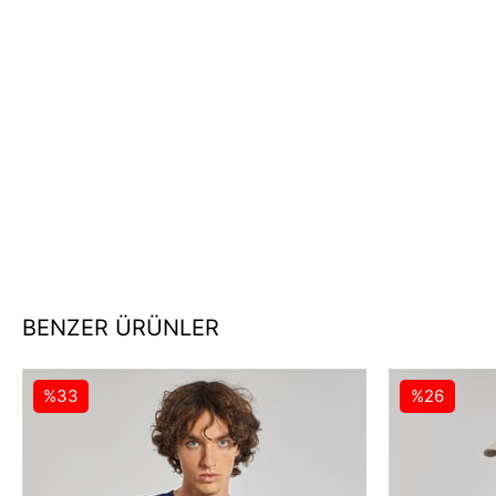
BENZER ÜRÜNLER
%33
%26