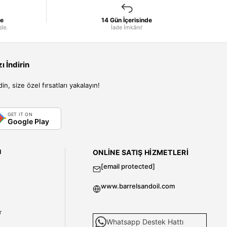
le
14 Gün İçerisinde
nde.
İade İmkânı!
 İndirin
, size özel fırsatları yakalayın!
GET IT ON
Google Play
I
ONLINE SATIŞ HIZMETLERI
[email protected]
www.barrelsandoil.com
i
r
Whatsapp Destek Hattı