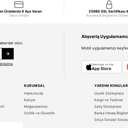
m Ürünlerde 6 Aya Varan
256Bit SSL Sertifikası i
Taksit İmkânı!
Alışverişte Bilgileriniz Güve
Alışveriş Uygulamamızı
haberdar olun.
Mobil uygulamamızı keşfedin
dınlatma
Download on the
App Store
KURUMSAL
YARDIM KONULAR
Hakkımızda
Üyelik Sözleşmesi
Kariyer
Kargo ve Teslimat
irt
Mağazalarımız
Satış Sözleşmesi
Gizlilik ve Güvenlik
Banka Hesap Bilgiler
Sıkça Sorulan Sorula
n