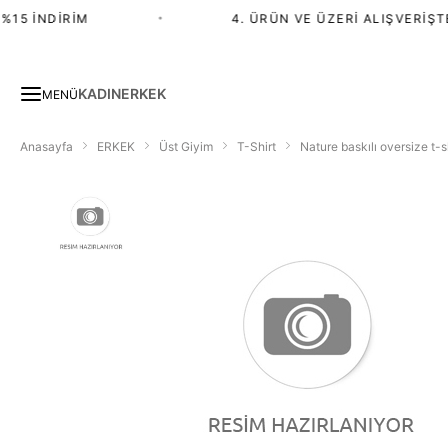
15 İNDIRIM
•
4. ÜRÜN VE ÜZERI ALIŞVERIŞTE 
KADIN
ERKEK
MENÜ
Anasayfa
ERKEK
Üst Giyim
T-Shirt
Nature baskılı oversize t