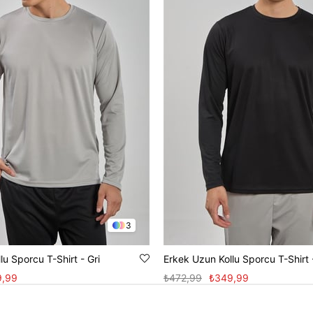
3
lu Sporcu T-Shirt - Gri
Erkek Uzun Kollu Sporcu T-Shirt 
9,99
₺472,99
₺349,99