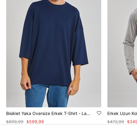
Bisiklet Yaka Oversize Erkek T-Shirt - Lacivert
Erkek Uzun Kol
₺899,99
₺599,99
₺472,99
₺34