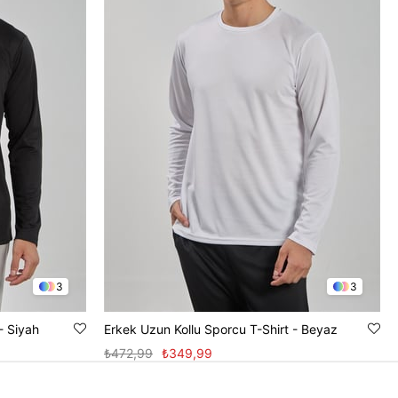
3
3
- Siyah
Erkek Uzun Kollu Sporcu T-Shirt - Beyaz
₺472,99
₺349,99