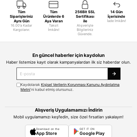
Tüm
Tüm
256Bit SSL
14 Gün
Siparişleriniz
Ürünlerde 6
Sertifikası
İçerisinde
Aynı Gün
Aya Varan
ile
İade İmkânı!
16.00'a Kadar
Taksit
Alışverişte
Kargolanır.
İmkânı!
Bilgileriniz
Güvende.
En güncel haberler için kaydolun
Haber listemize kayıt olarak kampanyalardan ilk siz haberdar olun.
Kaydolarak
Kişisel Verilerin Korunması Kanunu Aydınlatma
Metni
'ni kabul etmiş olursunuz.
Alışveriş Uygulamamızı İndirin
Mobil uygulamamızı keşfedin, size özel fırsatları yakalayın!
Download on the
GET IT ON
App Store
Google Play