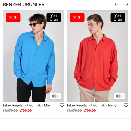
BENZER ÜRÜNLER
Yeni
Yeni
%26
%26
Ürün
Ürün
6
6
Erkek Regular Fit Gömlek - Mavi
Erkek Regular Fit Gömlek - Nar Çiceği
₺1.079,99
₺799,99
₺1.079,99
₺799,99