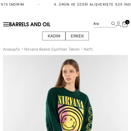
%15 İNDIRIM
•
4. ÜRÜN VE ÜZERI ALIŞVERIŞTE %20 İND
0
Ara
KADIN
ERKEK
Anasayfa
Nirvana Baskılı Eşofman Takımı - Nefti