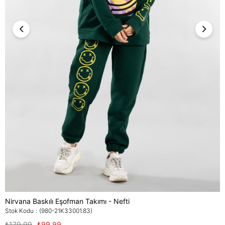
Nirvana Baskılı Eşofman Takımı - Nefti
Stok Kodu
(980-21K33001.83)
₺179,99
₺99,99