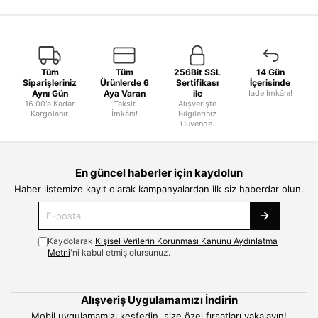
Tüm
Tüm
256Bit SSL
14 Gün
Siparişleriniz
Ürünlerde 6
Sertifikası
İçerisinde
Aynı Gün
Aya Varan
ile
İade İmkânı!
16.00'a Kadar
Taksit
Alışverişte
Kargolanır.
İmkânı!
Bilgileriniz
Güvende.
En güncel haberler için kaydolun
Haber listemize kayıt olarak kampanyalardan ilk siz haberdar olun.
Kaydolarak
Kişisel Verilerin Korunması Kanunu Aydınlatma
Metni
'ni kabul etmiş olursunuz.
Alışveriş Uygulamamızı İndirin
Mobil uygulamamızı keşfedin, size özel fırsatları yakalayın!