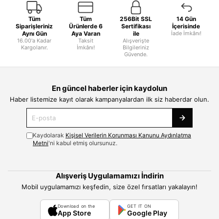
Tüm
Tüm
256Bit SSL
14 Gün
Siparişleriniz
Ürünlerde 6
Sertifikası
İçerisinde
Aynı Gün
Aya Varan
ile
İade İmkânı!
16.00'a Kadar
Taksit
Alışverişte
Kargolanır.
İmkânı!
Bilgileriniz
Güvende.
En güncel haberler için kaydolun
Haber listemize kayıt olarak kampanyalardan ilk siz haberdar olun.
Kaydolarak
Kişisel Verilerin Korunması Kanunu Aydınlatma
Metni
'ni kabul etmiş olursunuz.
Alışveriş Uygulamamızı İndirin
Mobil uygulamamızı keşfedin, size özel fırsatları yakalayın!
Download on the
GET IT ON
App Store
Google Play