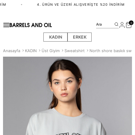
IM
•
4. ÜRÜN VE ÜZERI ALIŞVERIŞTE %20 İNDIRIM
0
Ara
KADIN
ERKEK
Anasayfa
KADIN
Üst Giyim
Sweatshirt
North shore baskılı swe