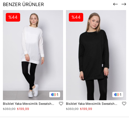
BENZER ÜRÜNLER
%44
%44
1
1
Bisiklet Yaka Mevsimlik Sweatshirt - Ekru
Bisiklet Yaka Mevsimlik Sweatshirt - Siyah
₺359,99
₺199,99
₺359,99
₺199,99