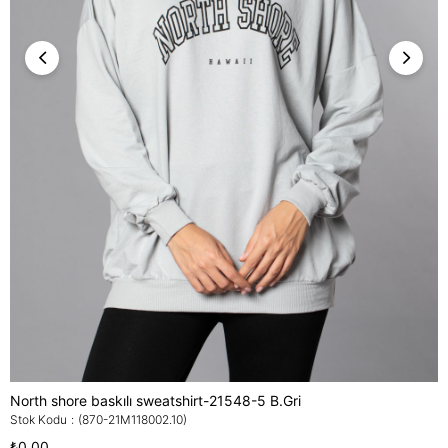
North shore baskılı sweatshirt-21548-5 B.Gri
Stok Kodu
(870-21M118002.10)
₺0,00