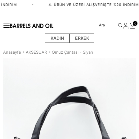
İNDIRIM
•
4. ÜRÜN VE ÜZERI ALIŞVERIŞTE %20 İNDIRIM
0
Ara
KADIN
ERKEK
Anasayfa
AKSESUAR
Omuz Çantası - Siyah