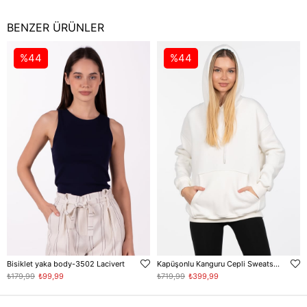
BENZER ÜRÜNLER
%44
%44
Bisiklet yaka body-3502 Lacivert
Kapüşonlu Kanguru Cepli Sweatshirt - Ekru
₺179,99
₺99,99
₺719,99
₺399,99