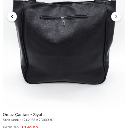
Omuz Çantası - Siyah
Stok Kodu
(242-23M23003.91)
₺629,99
₺349,99