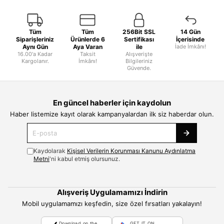
Tüm
Tüm
256Bit SSL
14 Gün
Siparişleriniz
Ürünlerde 6
Sertifikası
İçerisinde
Aynı Gün
Aya Varan
ile
İade İmkânı!
16.00'a Kadar
Taksit
Alışverişte
Kargolanır.
İmkânı!
Bilgileriniz
Güvende.
En güncel haberler için kaydolun
Haber listemize kayıt olarak kampanyalardan ilk siz haberdar olun.
Kaydolarak
Kişisel Verilerin Korunması Kanunu Aydınlatma
Metni
'ni kabul etmiş olursunuz.
Alışveriş Uygulamamızı İndirin
Mobil uygulamamızı keşfedin, size özel fırsatları yakalayın!
Download on the
GET IT ON