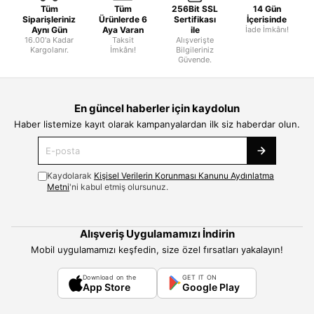
Tüm
Tüm
256Bit SSL
14 Gün
Siparişleriniz
Ürünlerde 6
Sertifikası
İçerisinde
Aynı Gün
Aya Varan
ile
İade İmkânı!
16.00'a Kadar
Taksit
Alışverişte
Kargolanır.
İmkânı!
Bilgileriniz
Güvende.
En güncel haberler için kaydolun
Haber listemize kayıt olarak kampanyalardan ilk siz haberdar olun.
Kaydolarak
Kişisel Verilerin Korunması Kanunu Aydınlatma
Metni
'ni kabul etmiş olursunuz.
Alışveriş Uygulamamızı İndirin
Mobil uygulamamızı keşfedin, size özel fırsatları yakalayın!
Download on the
GET IT ON
App Store
Google Play