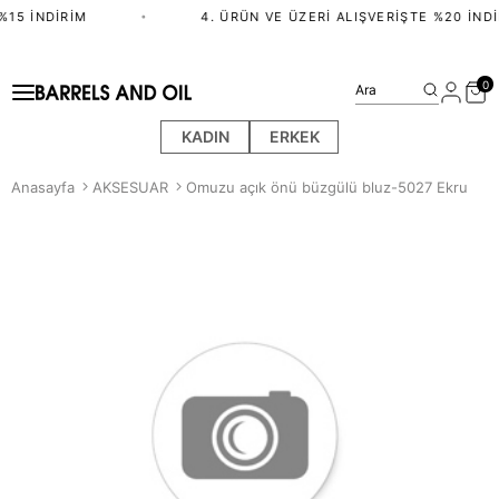
15 İNDIRIM
•
4. ÜRÜN VE ÜZERI ALIŞVERIŞTE %20 İNDI
0
Ara
KADIN
ERKEK
Anasayfa
AKSESUAR
Omuzu açık önü büzgülü bluz-5027 Ekru