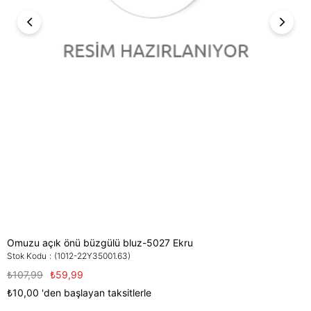
Omuzu açık önü büzgülü bluz-5027 Ekru
Stok Kodu
(1012-22Y35001.63)
₺107,99
₺59,99
₺10,00
'den başlayan taksitlerle