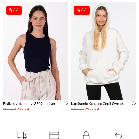
%44
%44
Bisiklet yaka body-3502 Lacivert
Kapüşonlu Kanguru Cepli Sweatshirt - Ekru
₺179,99
₺99,99
₺719,99
₺399,99