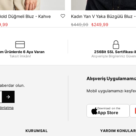
Gold Düğmeli Bluz - Kahve
Kadın Yan V Yaka Büzgülü Bluz 
9,99
₺449,99
₺249,99
m Ürünlerde 6 Aya Varan
256Bit SSL Sertifikası i
Taksit İmkânı!
Alışverişte Bilgileriniz Güve
Alışveriş Uygulamamızı
haberdar olun.
Mobil uygulamamızı keşfedin
dınlatma
Download on the
App Store
KURUMSAL
YARDIM KONULAR