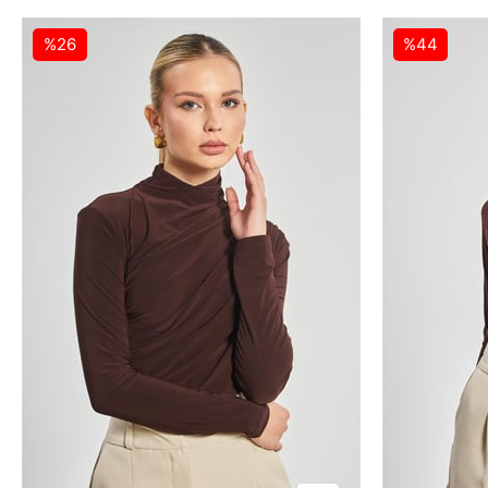
%26
%44