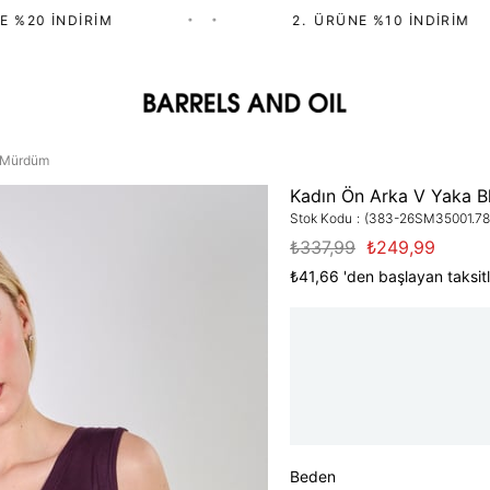
20 İNDIRIM
•
•
2.⁠ ⁠ÜRÜNE %10 İNDIRIM
- Mürdüm
Kadın Ön Arka V Yaka B
Stok Kodu
(383-26SM35001.78
₺337,99
₺249,99
₺41,66
'den başlayan taksitl
Beden