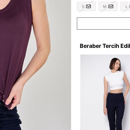
S
M
L
Beraber Tercih Edi