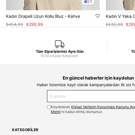
1
Kadın Drapeli Uzun Kollu Bluz - Kahve
Kadın V Yaka 
₺404,99
₺299,99
₺539,99
₺29
Tüm Siparişleriniz Aynı Gün
Tü
16.00'a Kadar Kargolanır.
En güncel haberler için kaydolun
Haber listemize kayıt olarak kampanyalardan ilk siz 
Kaydolarak
Kişisel Verilerin Korunması Kanunu Ay
Metni
'ni kabul etmiş olursunuz.
KATEGORILER