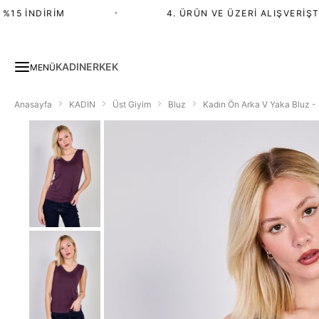
5 İNDIRIM
•
4. ÜRÜN VE ÜZERI ALIŞVERIŞTE %
KADIN
ERKEK
MENÜ
Anasayfa
KADIN
Üst Giyim
Bluz
Kadın Ön Arka V Yaka Bluz 