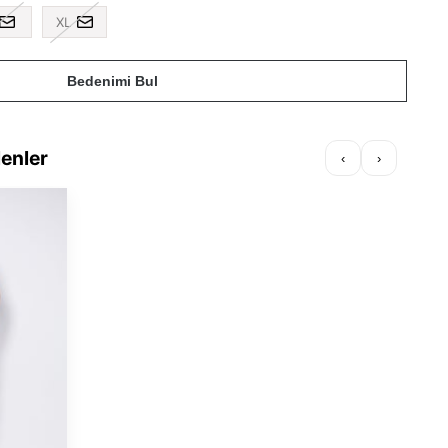
XL
Bedenimi Bul
lenler
‹
›