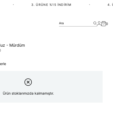
•
3. ÜRÜNE %15 İNDIRIM
•
4. ÜR
Ara
0
luz - Mürdüm
)
erle
Ürün stoklarımızda kalmamıştır.