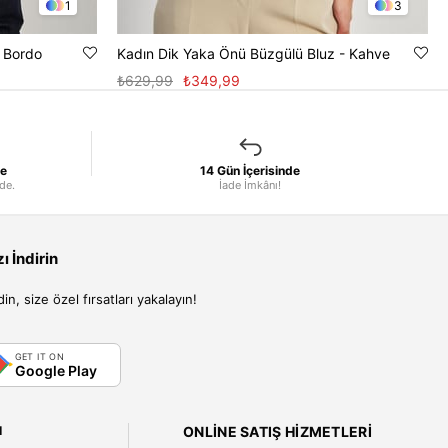
1
3
- Bordo
Kadın Dik Yaka Önü Büzgülü Bluz - Kahve
₺629,99
₺349,99
le
14 Gün İçerisinde
nde.
İade İmkânı!
 İndirin
, size özel fırsatları yakalayın!
GET IT ON
Google Play
I
ONLINE SATIŞ HIZMETLERI