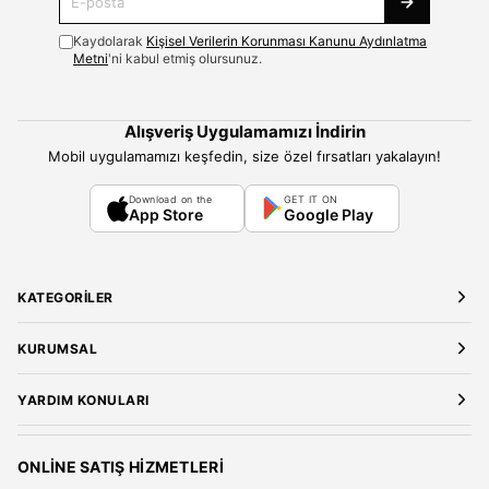
Kaydolarak
Kişisel Verilerin Korunması Kanunu Aydınlatma
Metni
'ni kabul etmiş olursunuz.
Alışveriş Uygulamamızı İndirin
Mobil uygulamamızı keşfedin, size özel fırsatları yakalayın!
Download on the
GET IT ON
App Store
Google Play
KATEGORILER
Yeni Gelenler
KURUMSAL
Kadın Giyim
Elbise
Hakkımızda
YARDIM KONULARI
Bluz
Kariyer
Gömlek
Mağazalarımız
Üyelik Sözleşmesi
T-Shirt
Gizlilik ve Güvenlik
Kargo ve Teslimat
ONLINE SATIŞ HIZMETLERI
Sweatshirt
Satış Sözleşmesi