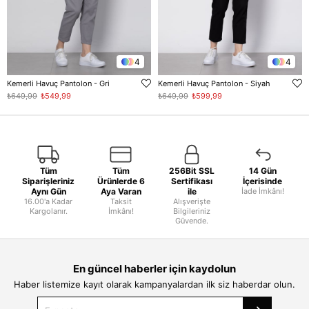
4
4
Kemerli Havuç Pantolon - Gri
Kemerli Havuç Pantolon - Siyah
₺649,99
₺549,99
₺649,99
₺599,99
Tüm
Tüm
256Bit SSL
14 Gün
Siparişleriniz
Ürünlerde 6
Sertifikası
İçerisinde
Aynı Gün
Aya Varan
ile
İade İmkânı!
16.00'a Kadar
Taksit
Alışverişte
Kargolanır.
İmkânı!
Bilgileriniz
Güvende.
En güncel haberler için kaydolun
Haber listemize kayıt olarak kampanyalardan ilk siz haberdar olun.