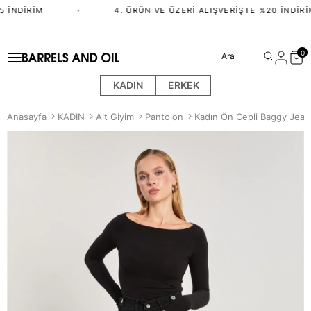
 İNDIRIM
•
4. ÜRÜN VE ÜZERI ALIŞVERIŞTE %20 İNDIRIM
0
Ara
KADIN
ERKEK
Anasayfa
KADIN
Alt Giyim
Pantolon
Kadın Ön Cepli Baggy Jean