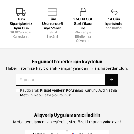
Tüm
Tüm
256Bit SSL
14 Gün
Siparişleriniz
Ürünlerde 6
Sertifikası
İçerisinde
Aynı Gün
Aya Varan
ile
İade İmkânı!
16.00'a Kadar
Taksit
Alışverişte
Kargolanır.
İmkânı!
Bilgileriniz
Güvende.
En güncel haberler için kaydolun
Haber listemize kayıt olarak kampanyalardan ilk siz haberdar olun.
Kaydolarak
Kişisel Verilerin Korunması Kanunu Aydınlatma
Metni
'ni kabul etmiş olursunuz.
Alışveriş Uygulamamızı İndirin
Mobil uygulamamızı keşfedin, size özel fırsatları yakalayın!
Download on the
GET IT ON