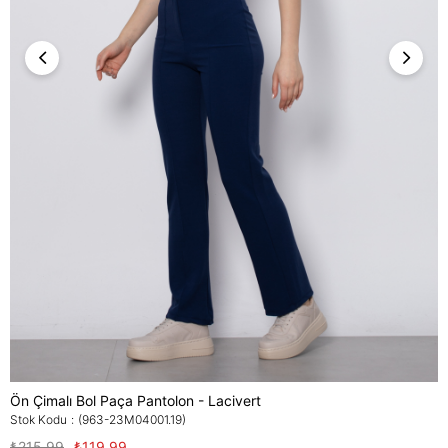
Ön Çimalı Bol Paça Pantolon - Lacivert
Stok Kodu
(963-23M04001.19)
₺215,99
₺119,99