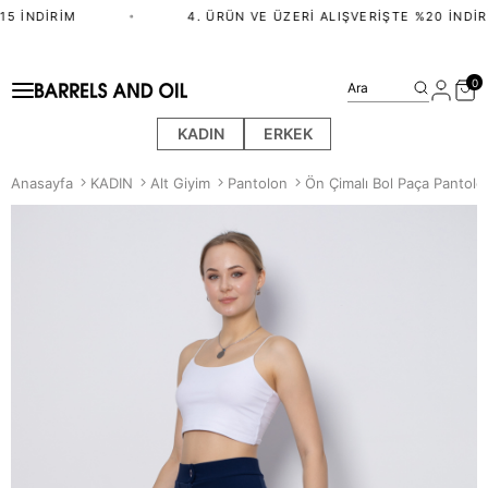
5 İNDIRIM
•
4. ÜRÜN VE ÜZERI ALIŞVERIŞTE %20 İNDIRI
0
Ara
KADIN
ERKEK
Anasayfa
KADIN
Alt Giyim
Pantolon
Ön Çimalı Bol Paça Pantolon