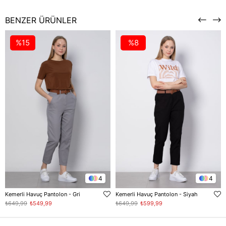
BENZER ÜRÜNLER
%15
%8
4
4
Kemerli Havuç Pantolon - Gri
Kemerli Havuç Pantolon - Siyah
₺649,99
₺549,99
₺649,99
₺599,99