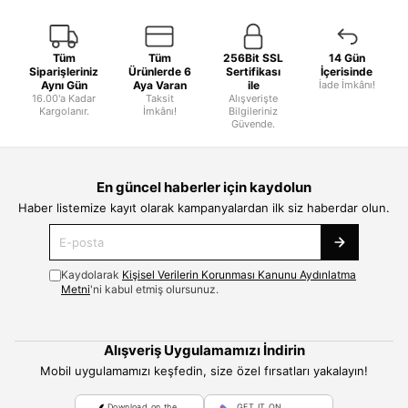
Tüm
Tüm
256Bit SSL
14 Gün
Siparişleriniz
Ürünlerde 6
Sertifikası
İçerisinde
Aynı Gün
Aya Varan
ile
İade İmkânı!
16.00'a Kadar
Taksit
Alışverişte
Kargolanır.
İmkânı!
Bilgileriniz
Güvende.
En güncel haberler için kaydolun
Haber listemize kayıt olarak kampanyalardan ilk siz haberdar olun.
Kaydolarak
Kişisel Verilerin Korunması Kanunu Aydınlatma
Metni
'ni kabul etmiş olursunuz.
Alışveriş Uygulamamızı İndirin
Mobil uygulamamızı keşfedin, size özel fırsatları yakalayın!
Download on the
GET IT ON