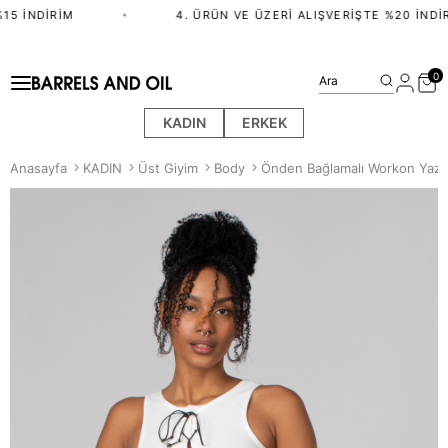
15 İNDIRIM
•
4. ÜRÜN VE ÜZERI ALIŞVERIŞTE %20 İNDIR
0
Ara
KADIN
ERKEK
Anasayfa
KADIN
Üst Giyim
Body
Önden Bağlamalı Workon Yazılı