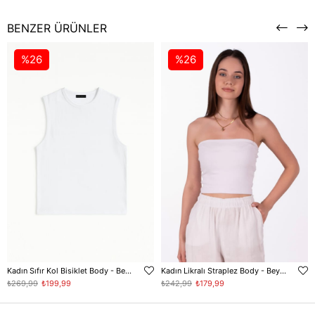
BENZER ÜRÜNLER
%26
%26
Kadın Sıfır Kol Bisiklet Body - Beyaz
Kadın Likralı Straplez Body - Beyaz
₺269,99
₺199,99
₺242,99
₺179,99