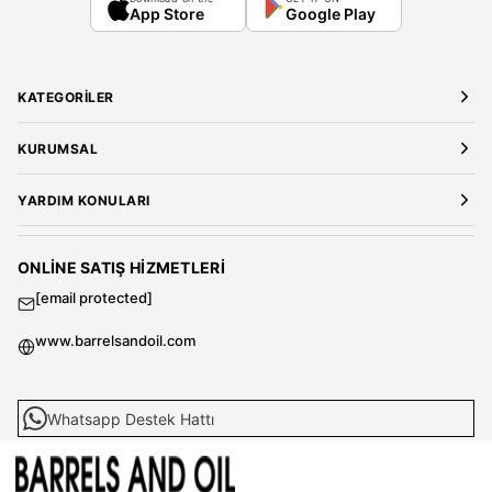
App Store
Google Play
KATEGORILER
Yeni Gelenler
KURUMSAL
Kadın Giyim
Elbise
Hakkımızda
YARDIM KONULARI
Bluz
Kariyer
Gömlek
Mağazalarımız
Üyelik Sözleşmesi
T-Shirt
Gizlilik ve Güvenlik
Kargo ve Teslimat
ONLINE SATIŞ HIZMETLERI
Sweatshirt
Satış Sözleşmesi
[email protected]
Tulum
Banka Hesap Bilgileri
Kadın Ceket
Sıkça Sorulan Sorular
www.barrelsandoil.com
Kadın Pantolon
Kazak & Süveter
Çanta
Whatsapp Destek Hattı
Parfüm
MAĞAZACILIK HIZMETLERI
Erkek Giyim
Çok Satanlar
[email protected]