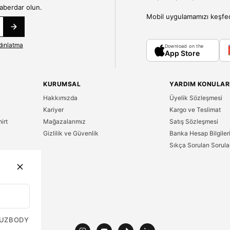
haberdar olun.
Mobil uygulamamızı keşfedin
dınlatma
Download on the
App Store
KURUMSAL
YARDIM KONULAR
Hakkımızda
Üyelik Sözleşmesi
Kariyer
Kargo ve Teslimat
irt
Mağazalarımız
Satış Sözleşmesi
Gizlilik ve Güvenlik
Banka Hesap Bilgiler
Sıkça Sorulan Sorula
n
UZ
BODY