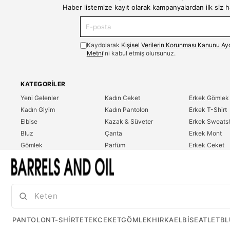
Haber listemize kayıt olarak kampanyalardan ilk siz 
Kaydolarak
Kişisel Verilerin Korunması Kanunu Ay
Metni
'ni kabul etmiş olursunuz.
KATEGORILER
Yeni Gelenler
Kadın Ceket
Erkek Gömlek
Kadın Giyim
Kadın Pantolon
Erkek T-Shirt
Elbise
Kazak & Süveter
Erkek Sweatsh
Bluz
Çanta
Erkek Mont
Gömlek
Parfüm
Erkek Ceket
T-Shirt
Erkek Giyim
Erkek Pantolo
Sweatshirt
Çok Satanlar
İndirim
Tulum
PANTOLON
T-SHIRT
ETEK
CEKET
GÖMLEK
HIRKA
ELBISE
ATLET
BL