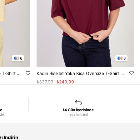
6
6
Kadın Bisiklet Yaka Kısa Oversize T-Shirt - Sarı
Kadın Bisiklet Yaka Kısa Oversize T-Shirt - Mürdüm
₺337,99
₺249,99
le
14 Gün İçerisinde
nde.
İade İmkânı!
 İndirin