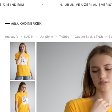
15 İNDIRIM
•
4. ÜRÜN VE ÜZERI ALIŞVERIŞTE 
KADIN
ERKEK
MENÜ
Anasayfa
KADIN
Üst Giyim
T-Shirt
Gazete Baskılı T-Shirt - Sa