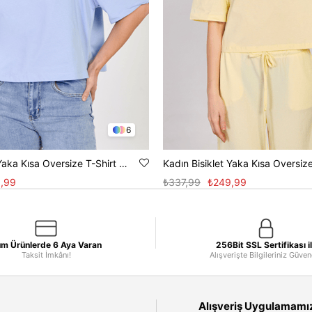
6
Kadın Bisiklet Yaka Kısa Oversize T-Shirt - Bebe Mavi
,99
₺337,99
₺249,99
m Ürünlerde 6 Aya Varan
256Bit SSL Sertifikası i
Taksit İmkânı!
Alışverişte Bilgileriniz Güve
Alışveriş Uygulamamızı