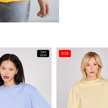
Yeni
%26
Ürün