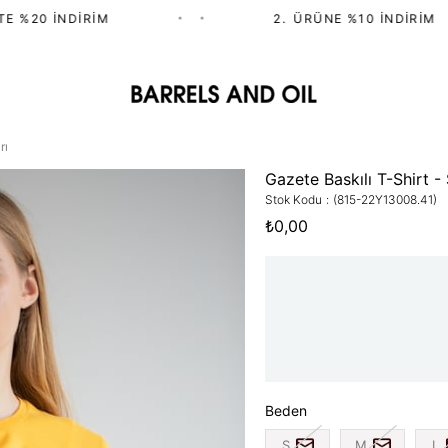
%20 İNDIRIM
•
•
2.⁠ ⁠ÜRÜNE %10 İNDIRIM
rı
Gazete Baskılı T-Shirt - 
Stok Kodu
(815-22Y13008.41)
₺0,00
Beden
S
M
L