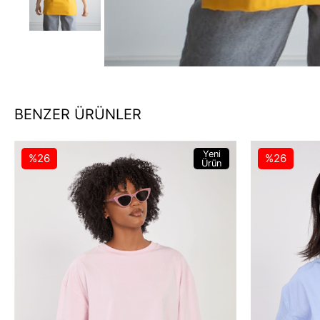
BENZER ÜRÜNLER
Yeni
%26
%26
Ürün