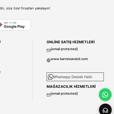
, size özel fırsatları yakalayın!
GET IT ON
Google Play
I
ONLINE SATIŞ HIZMETLERI
[email protected]
www.barrelsandoil.com
i
r
Whatsapp Destek Hattı
MAĞAZACILIK HIZMETLERI
[email protected]