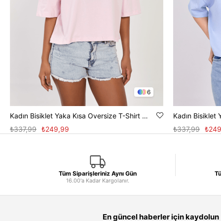
6
Kadın Bisiklet Yaka Kısa Oversize T-Shirt - Toz Pembe
₺337,99
₺249,99
₺337,99
₺249
Tüm Siparişleriniz Aynı Gün
Tü
16.00'a Kadar Kargolanır.
En güncel haberler için kaydolun