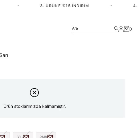
•
3. ÜRÜNE %15 İNDIRIM
•
4. ÜR
Ara
0
Sarı
Ürün stoklarımızda kalmamıştır.
XL
RNK