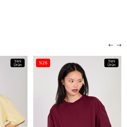
Yeni
Yeni
%26
Ürün
Ürün