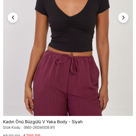
Kadın Önü Büzgülü V Yaka Body - Siyah
Stok Kodu
(860-26SM009.91)
₺539,99
₺299,99