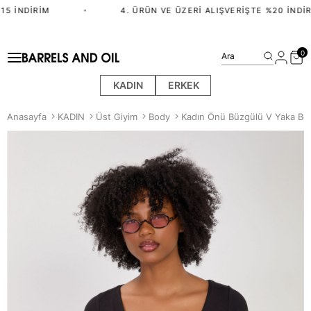
5 İNDIRIM
•
4. ÜRÜN VE ÜZERI ALIŞVERIŞTE %20 İNDIRI
0
Ara
KADIN
ERKEK
Anasayfa
KADIN
Üst Giyim
Body
Kadın Önü Büzgülü V Yaka Bod