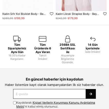
Kadın Sıfır Kol Bisiklet Body - Beyaz
Kadın Likralı Straplez Body - Beyaz
₺269,99
₺199,99
₺242,99
₺179,99
Tüm
Tüm
256Bit SSL
14 Gün
Siparişleriniz
Ürünlerde 6
Sertifikası
İçerisinde
Aynı Gün
Aya Varan
ile
İade İmkânı!
16.00'a Kadar
Taksit
Alışverişte
Kargolanır.
İmkânı!
Bilgileriniz
Güvende.
En güncel haberler için kaydolun
Haber listemize kayıt olarak kampanyalardan ilk siz haberdar olun.
Kaydolarak
Kişisel Verilerin Korunması Kanunu Aydınlatma
Metni
'ni kabul etmiş olursunuz.