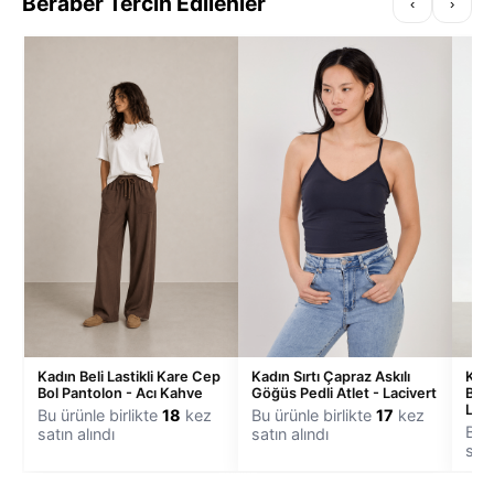
Beraber Tercih Edilenler
‹
›
Kadın Sırtı Çapraz Askılı
Kadı
Kadın Beli Lastikli Kare Cep
Göğüs Pedli Atlet - Lacivert
Biye
Bol Pantolon - Acı Kahve
Laci
Bu ürünle birlikte
17
kez
Bu ürünle birlikte
18
kez
Bu ü
satın alındı
satın alındı
satı