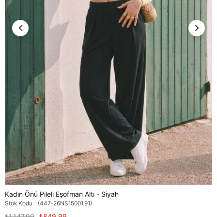
Kadın Önü Pileli Eşofman Altı - Siyah
Stok Kodu
(447-26NS15001.91)
₺1.147,99
₺849,99