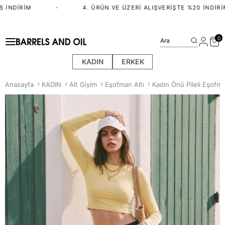
İNDIRIM
•
4. ÜRÜN VE ÜZERI ALIŞVERIŞTE %20 İNDIRIM
0
Ara
KADIN
ERKEK
Anasayfa
KADIN
Alt Giyim
Eşofman Altı
Kadın Önü Pileli Eşofma