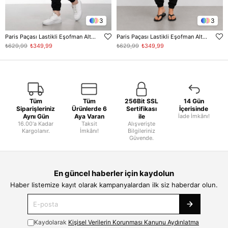
3
3
Paris Paçası Lastikli Eşofman Altı - Lacivert
Paris Paçası Lastikli Eşofman Altı - Siyah
₺629,99
₺349,99
₺629,99
₺349,99
Tüm
Tüm
256Bit SSL
14 Gün
Siparişleriniz
Ürünlerde 6
Sertifikası
İçerisinde
Aynı Gün
Aya Varan
ile
İade İmkânı!
16.00'a Kadar
Taksit
Alışverişte
Kargolanır.
İmkânı!
Bilgileriniz
Güvende.
En güncel haberler için kaydolun
Haber listemize kayıt olarak kampanyalardan ilk siz haberdar olun.
Kaydolarak
Kişisel Verilerin Korunması Kanunu Aydınlatma