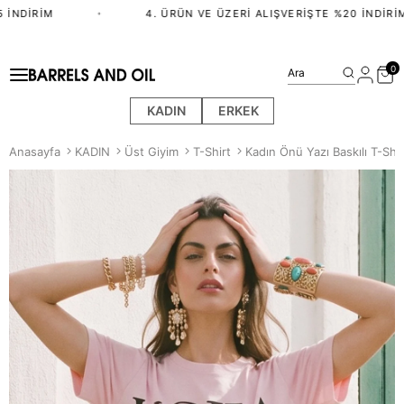
İNDIRIM
•
4. ÜRÜN VE ÜZERI ALIŞVERIŞTE %20 İNDIRIM
0
Ara
KADIN
ERKEK
Anasayfa
KADIN
Üst Giyim
T-Shirt
Kadın Önü Yazı Baskılı T-Shi