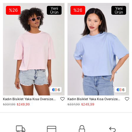
Yeni
Yeni
%26
%26
Ürün
Ürün
6
6
Kadın Bisiklet Yaka Kısa Oversize T-Shirt - Toz Pembe
Kadın Bisiklet Yaka Kısa Oversize T-Shirt - Bebe Mavi
₺337,99
₺249,99
₺337,99
₺249,99