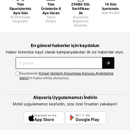
Tüm
Tüm
256Bit SSL
14 Gün
Siparişleriniz
Ürünlerde 6
Sertifikası
İçerisinde
Aynı Gün
Aya Varan
ile
İade İmkânı!
16.00'a Kadar
Taksit
Alışverişte
Kargolanır.
İmkânı!
Bilgileriniz
Güvende.
En güncel haberler için kaydolun
Haber listemize kayıt olarak kampanyalardan ilk siz haberdar olun.
Kaydolarak
Kişisel Verilerin Korunması Kanunu Aydınlatma
Metni
'ni kabul etmiş olursunuz.
Alışveriş Uygulamamızı İndirin
Mobil uygulamamızı keşfedin, size özel fırsatları yakalayın!
Download on the
GET IT ON
App Store
Google Play