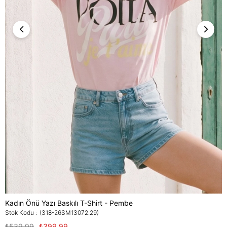
Kadın Önü Yazı Baskılı T-Shirt - Pembe
Stok Kodu
(318-26SM13072.29)
₺539,99
₺399,99