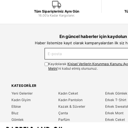
Tüm Siparişleriniz Aynı Gün
Tü
16.00'a Kadar Kargolanır.
En güncel haberler için kaydolun
Haber listemize kayıt olarak kampanyalardan ilk siz 
Kaydolarak
Kişisel Verilerin Korunması Kanunu Ay
Metni
'ni kabul etmiş olursunuz.
KATEGORILER
Yeni Gelenler
Kadın Ceket
Erkek Gömlek
Kadın Giyim
Kadın Pantolon
Erkek T-Shirt
Elbise
Kazak & Süveter
Erkek Sweatsh
Bluz
Çanta
Erkek Mont
Gömlek
Parfüm
Erkek Ceket
T-Shirt
Erkek Giyim
Erkek Pantolo