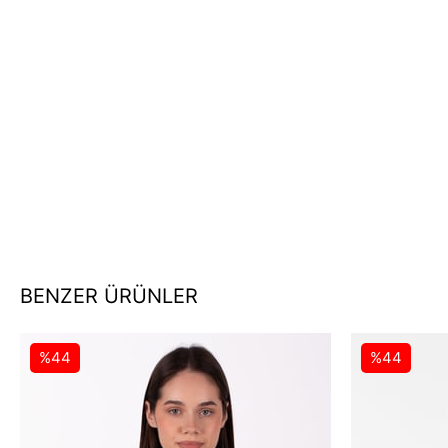
BENZER ÜRÜNLER
%44
%44