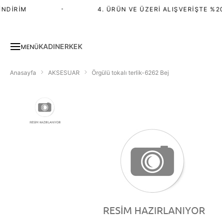
NDIRIM
•
4. ÜRÜN VE ÜZERI ALIŞVERIŞTE %20 
KADIN
ERKEK
MENÜ
Anasayfa
AKSESUAR
Örgülü tokalı terlik-6262 Bej