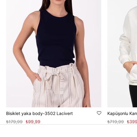
Bisiklet yaka body-3502 Lacivert
Kapüşonlu Kang
₺179,99
₺99,99
₺719,99
₺399