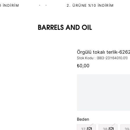
İNDIRIM
•
•
2.⁠ ⁠ÜRÜNE %10 İNDIRIM
Örgülü tokalı terlik-626
Stok Kodu
(883-23Y64010.01)
₺0,00
Beden
37
38
39