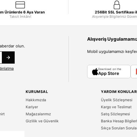
m Ürünlerde 6 Aya Varan
256Bit SSL Sertifikası i
Taksit İmkânı!
Alışverişte Bilgileriniz Güve
Alışveriş Uygulamamızı
haberdar olun.
Mobil uygulamamızı keşfedin
dınlatma
Download on the
App Store
KURUMSAL
YARDIM KONULAR
Hakkımızda
Üyelik Sözleşmesi
Kariyer
Kargo ve Teslimat
irt
Mağazalarımız
Satış Sözleşmesi
Gizlilik ve Güvenlik
Banka Hesap Bilgiler
Sıkça Sorulan Sorula
n