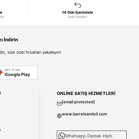
le
14 Gün İçerisinde
nde.
İade İmkânı!
 İndirin
, size özel fırsatları yakalayın!
GET IT ON
Google Play
I
ONLINE SATIŞ HIZMETLERI
[email protected]
www.barrelsandoil.com
i
r
Whatsapp Destek Hattı