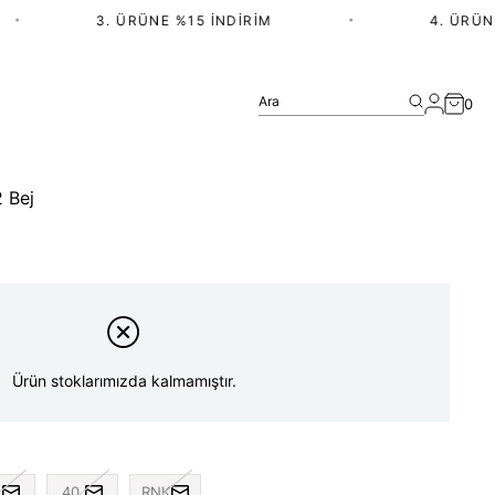
•
3. ÜRÜNE %15 İNDIRIM
•
4. ÜRÜN V
Ara
0
2 Bej
Ürün stoklarımızda kalmamıştır.
40
RNK