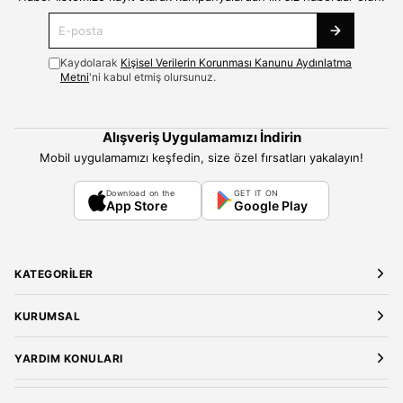
Kaydolarak
Kişisel Verilerin Korunması Kanunu Aydınlatma
Metni
'ni kabul etmiş olursunuz.
Alışveriş Uygulamamızı İndirin
Mobil uygulamamızı keşfedin, size özel fırsatları yakalayın!
Download on the
GET IT ON
App Store
Google Play
KATEGORILER
Yeni Gelenler
KURUMSAL
Kadın Giyim
Elbise
Hakkımızda
YARDIM KONULARI
Bluz
Kariyer
Gömlek
Mağazalarımız
Üyelik Sözleşmesi