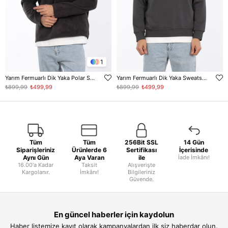
1
Yarım Fermuarlı Dik Yaka Polar Sweatshirt - Antrasit
Yarım Fermuarlı Dik Yaka Sweatshirt - Antrasit
₺899,99
₺499,99
₺899,99
₺499,99
Tüm
Tüm
256Bit SSL
14 Gün
Siparişleriniz
Ürünlerde 6
Sertifikası
İçerisinde
Aynı Gün
Aya Varan
ile
İade İmkânı!
16.00'a Kadar
Taksit
Alışverişte
Kargolanır.
İmkânı!
Bilgileriniz
Güvende.
En güncel haberler için kaydolun
Haber listemize kayıt olarak kampanyalardan ilk siz haberdar olun.