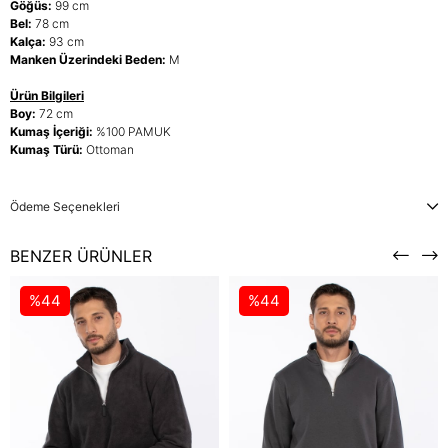
Göğüs:
99 cm
Bel:
78 cm
Kalça:
93 cm
Manken Üzerindeki Beden:
M
Ürün Bilgileri
Boy:
72 cm
Kumaş İçeriği:
%100 PAMUK
Kumaş Türü:
Ottoman
Ödeme Seçenekleri
BENZER ÜRÜNLER
%44
%44