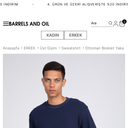
 İNDIRIM
•
4. ÜRÜN VE ÜZERI ALIŞVERIŞTE %20 İNDIRI
0
Ara
KADIN
ERKEK
Anasayfa
ERKEK
Üst Giyim
Sweatshirt
Ottoman Bisiklet Yaka S