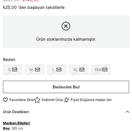
₺25,00
'den başlayan taksitlerle
Ürün stoklarımızda kalmamıştır.
Beden
S
M
L
XL
RNK
Bedenimi Bul
Favorilere Ekle
İndirimli Ürün
Fiyat Düşünce Haber Ver
Ürün Özellikleri
Manken Bilgileri
Boy:
185 cm