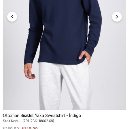
Ottoman Bisiklet Yaka Sweatshirt - İndigo
Stok Kodu
(791-23K118002.69)
₺269,99
₺149,99