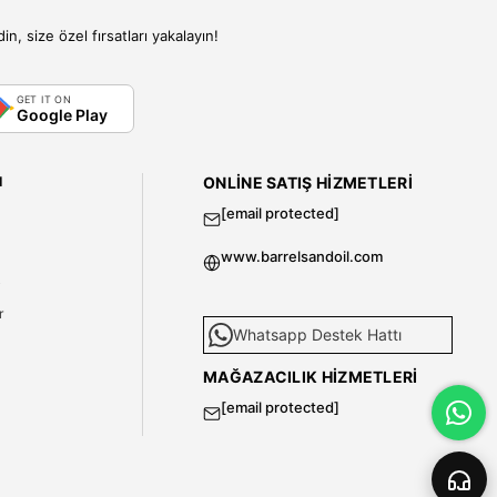
, size özel fırsatları yakalayın!
GET IT ON
Google Play
I
ONLINE SATIŞ HIZMETLERI
[email protected]
www.barrelsandoil.com
i
r
Whatsapp Destek Hattı
MAĞAZACILIK HIZMETLERI
[email protected]