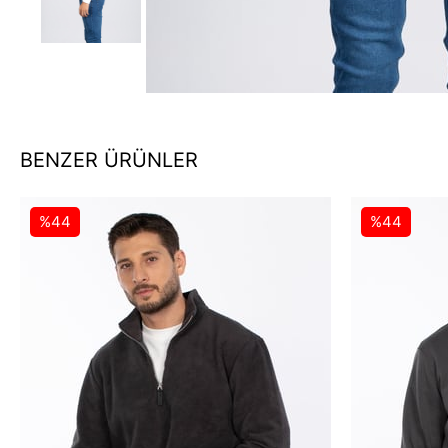
BENZER ÜRÜNLER
%44
%44