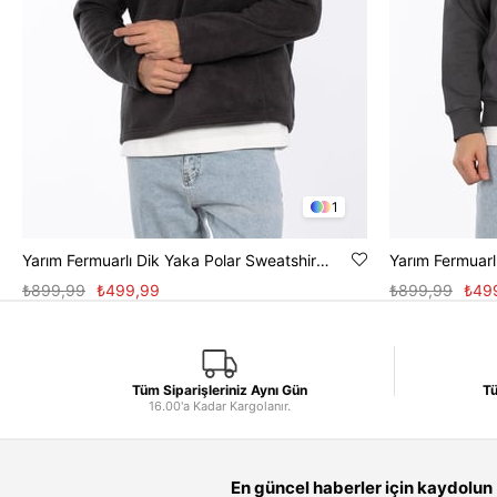
1
Yarım Fermuarlı Dik Yaka Polar Sweatshirt - Antrasit
₺899,99
₺499,99
₺899,99
₺49
Tüm Siparişleriniz Aynı Gün
Tü
16.00'a Kadar Kargolanır.
En güncel haberler için kaydolun