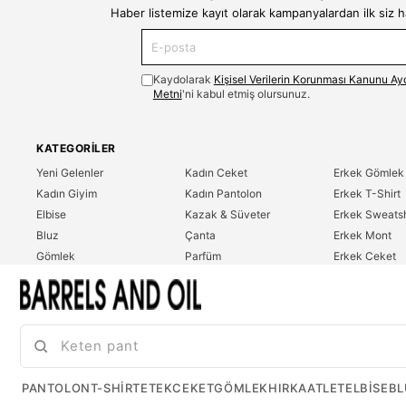
Haber listemize kayıt olarak kampanyalardan ilk siz 
Kaydolarak
Kişisel Verilerin Korunması Kanunu Ay
Metni
'ni kabul etmiş olursunuz.
KATEGORILER
Yeni Gelenler
Kadın Ceket
Erkek Gömlek
Kadın Giyim
Kadın Pantolon
Erkek T-Shirt
Elbise
Kazak & Süveter
Erkek Sweatsh
Bluz
Çanta
Erkek Mont
Gömlek
Parfüm
Erkek Ceket
T-Shirt
Erkek Giyim
Erkek Pantolo
Sweatshirt
Çok Satanlar
İndirim
Tulum
PANTOLON
T-SHIRT
ETEK
CEKET
GÖMLEK
HIRKA
ATLET
ELBISE
BL