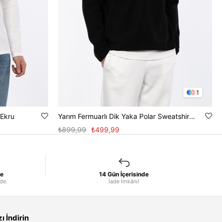
1
 Ekru
Yarım Fermuarlı Dik Yaka Polar Sweatshirt - Siyah
₺899,99
₺499,99
le
14 Gün İçerisinde
nde.
İade İmkânı!
 İndirin