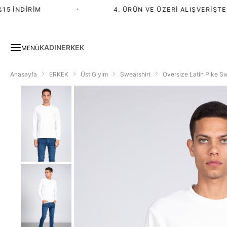
 İNDIRIM
•
4. ÜRÜN VE ÜZERI ALIŞVERIŞTE %
KADIN
ERKEK
MENÜ
Anasayfa
ERKEK
Üst Giyim
Sweatshirt
Oversize Latin Pike Sw