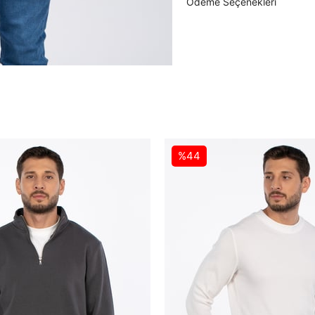
Ödeme Seçenekleri
%44