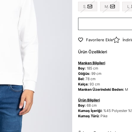
S
M
L
Favorilere Ekle
İndir
Ürün Özellikleri
Manken Bilgileri
Boy:
185 cm
Göğüs:
99 cm
Bel:
78 cm
Kalça:
93 cm
Manken Üzerindeki Beden:
M
Ürün Bilgileri
Boy:
68 cm
Kumaş İçeriği:
%45 Polyester 
Kumaş Türü:
Pike