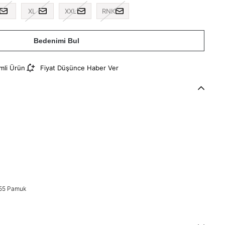
XL
XXL
RNK
Bedenimi Bul
imli Ürün
Fiyat Düşünce Haber Ver
%55 Pamuk