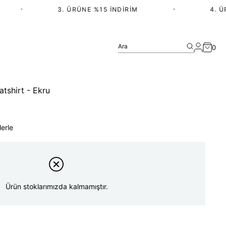
•
3. ÜRÜNE %15 İNDIRIM
•
4. ÜRÜ
Ara
0
tshirt - Ekru
lerle
Ürün stoklarımızda kalmamıştır.