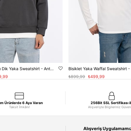
Yarım Fermuarlı Dik Yaka Sweatshirt - Antrasit
Bisiklet Yaka Waffal Sweatshirt -
9,99
₺899,99
₺499,99
m Ürünlerde 6 Aya Varan
256Bit SSL Sertifikası i
Taksit İmkânı!
Alışverişte Bilgileriniz Güve
Alışveriş Uygulamamızı