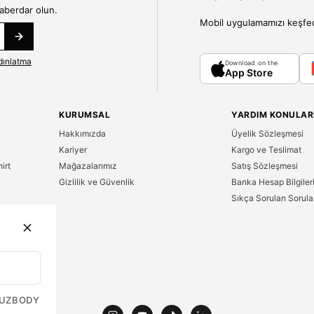
haberdar olun.
Mobil uygulamamızı keşfedin
dınlatma
Download on the
App Store
KURUMSAL
YARDIM KONULAR
Hakkımızda
Üyelik Sözleşmesi
Kariyer
Kargo ve Teslimat
irt
Mağazalarımız
Satış Sözleşmesi
Gizlilik ve Güvenlik
Banka Hesap Bilgiler
Sıkça Sorulan Sorula
n
UZ
BODY