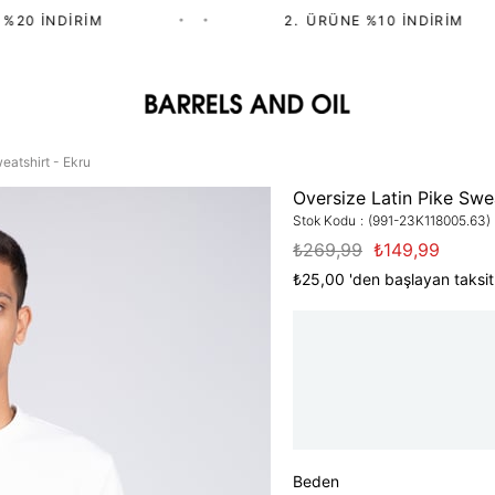
20 İNDIRIM
•
•
2.⁠ ⁠ÜRÜNE %10 İNDIRIM
eatshirt - Ekru
Oversize Latin Pike Swea
Stok Kodu
(991-23K118005.63)
₺269,99
₺149,99
₺25,00
'den başlayan taksit
Beden