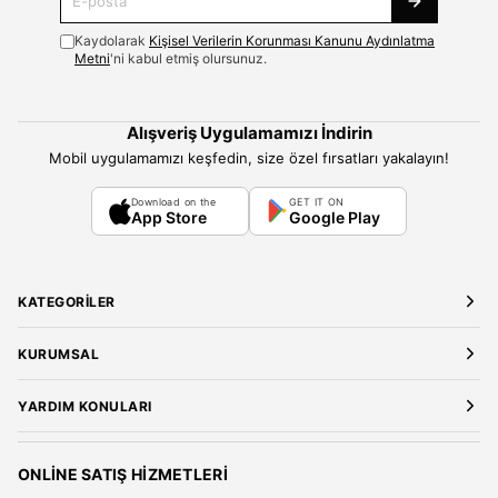
Kaydolarak
Kişisel Verilerin Korunması Kanunu Aydınlatma
Metni
'ni kabul etmiş olursunuz.
Alışveriş Uygulamamızı İndirin
Mobil uygulamamızı keşfedin, size özel fırsatları yakalayın!
Download on the
GET IT ON
App Store
Google Play
KATEGORILER
Yeni Gelenler
KURUMSAL
Kadın Giyim
Elbise
Hakkımızda
YARDIM KONULARI
Bluz
Kariyer
Gömlek
Mağazalarımız
Üyelik Sözleşmesi
T-Shirt
Gizlilik ve Güvenlik
Kargo ve Teslimat
ONLINE SATIŞ HIZMETLERI
Sweatshirt
Satış Sözleşmesi