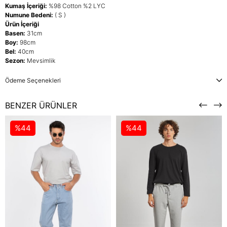
Kumaş İçeriği:
%98 Cotton %2 LYC
Numune Bedeni:
( S )
Ürün İçeriği
Basen:
31cm
Boy:
98cm
Bel:
40cm
Sezon:
Mevsimlik
Ödeme Seçenekleri
BENZER ÜRÜNLER
%44
%44