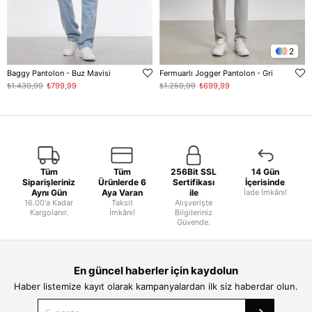
2
Baggy Pantolon - Buz Mavisi
Fermuarlı Jogger Pantolon - Gri
₺1.439,99
₺799,99
₺1.259,99
₺699,99
Tüm
Tüm
256Bit SSL
14 Gün
Siparişleriniz
Ürünlerde 6
Sertifikası
İçerisinde
Aynı Gün
Aya Varan
ile
İade İmkânı!
16.00'a Kadar
Taksit
Alışverişte
Kargolanır.
İmkânı!
Bilgileriniz
Güvende.
En güncel haberler için kaydolun
Haber listemize kayıt olarak kampanyalardan ilk siz haberdar olun.