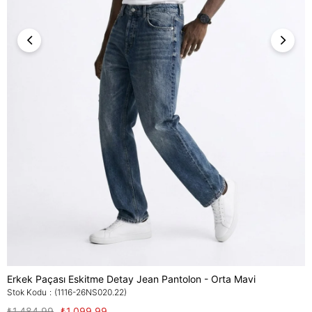
Erkek Paçası Eskitme Detay Jean Pantolon - Orta Mavi
Stok Kodu
(1116-26NS020.22)
₺1.484,99
₺1.099,99