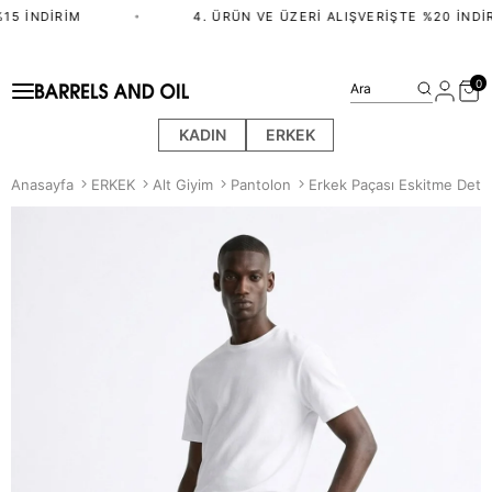
15 İNDIRIM
•
4. ÜRÜN VE ÜZERI ALIŞVERIŞTE %20 İNDIR
0
Ara
KADIN
ERKEK
Anasayfa
ERKEK
Alt Giyim
Pantolon
Erkek Paçası Eskitme Deta