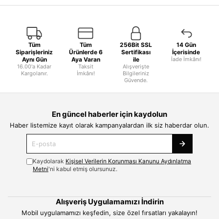
Tüm
Tüm
256Bit SSL
14 Gün
Siparişleriniz
Ürünlerde 6
Sertifikası
İçerisinde
Aynı Gün
Aya Varan
ile
İade İmkânı!
16.00'a Kadar
Taksit
Alışverişte
Kargolanır.
İmkânı!
Bilgileriniz
Güvende.
En güncel haberler için kaydolun
Haber listemize kayıt olarak kampanyalardan ilk siz haberdar olun.
Kaydolarak
Kişisel Verilerin Korunması Kanunu Aydınlatma
Metni
'ni kabul etmiş olursunuz.
Alışveriş Uygulamamızı İndirin
Mobil uygulamamızı keşfedin, size özel fırsatları yakalayın!