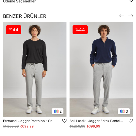
Ödeme Seçenekleri
BENZER ÜRÜNLER
%44
%44
2
3
Fermuarlı Jogger Pantolon - Gri
Beli Lastikli Jogger Erkek Pantolon - Gri
₺1.259,99
₺699,99
₺1.259,99
₺699,99