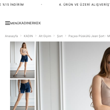
15 İNDIRIM
•
4. ÜRÜN VE ÜZERI ALIŞVERIŞTE
KADIN
ERKEK
MENÜ
Anasayfa
KADIN
Alt Giyim
Şort
Paçası Püsküllü Jean Şort - M