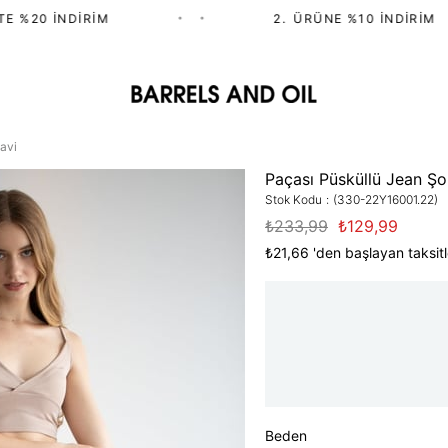
 %20 İNDIRIM
•
•
2.⁠ ⁠ÜRÜNE %10 İNDIRIM
avi
Paçası Püsküllü Jean Şo
Stok Kodu
(330-22Y16001.22)
₺233,99
₺129,99
₺21,66
'den başlayan taksitl
Beden