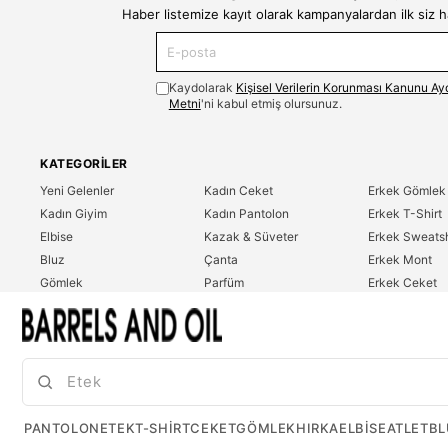
Haber listemize kayıt olarak kampanyalardan ilk siz 
Kaydolarak
Kişisel Verilerin Korunması Kanunu Ay
Metni
'ni kabul etmiş olursunuz.
KATEGORILER
Yeni Gelenler
Kadın Ceket
Erkek Gömlek
Kadın Giyim
Kadın Pantolon
Erkek T-Shirt
Elbise
Kazak & Süveter
Erkek Sweatsh
Bluz
Çanta
Erkek Mont
Gömlek
Parfüm
Erkek Ceket
T-Shirt
Erkek Giyim
Erkek Pantolo
Sweatshirt
Çok Satanlar
İndirim
Tulum
PANTOLON
ETEK
T-SHIRT
CEKET
GÖMLEK
HIRKA
ELBISE
ATLET
BL