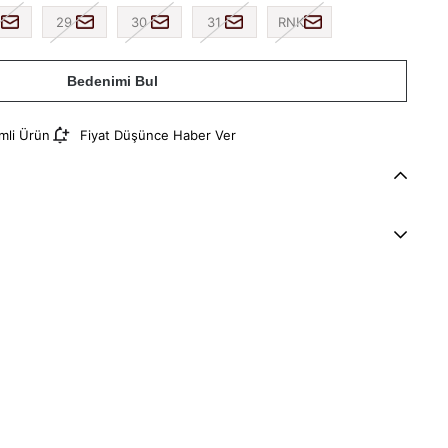
29
30
31
RNK
Bedenimi Bul
imli Ürün
Fiyat Düşünce Haber Ver