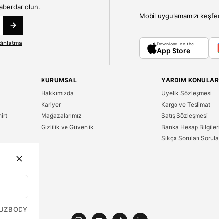
haberdar olun.
Mobil uygulamamızı keşfedin
dınlatma
Download on the
App Store
KURUMSAL
YARDIM KONULAR
Hakkımızda
Üyelik Sözleşmesi
Kariyer
Kargo ve Teslimat
irt
Mağazalarımız
Satış Sözleşmesi
Gizlilik ve Güvenlik
Banka Hesap Bilgiler
Sıkça Sorulan Sorula
n
UZ
BODY