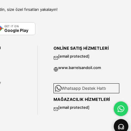
, size özel fırsatları yakalayın!
GET IT ON
Google Play
I
ONLINE SATIŞ HIZMETLERI
[email protected]
www.barrelsandoil.com
i
r
Whatsapp Destek Hattı
MAĞAZACILIK HIZMETLERI
[email protected]