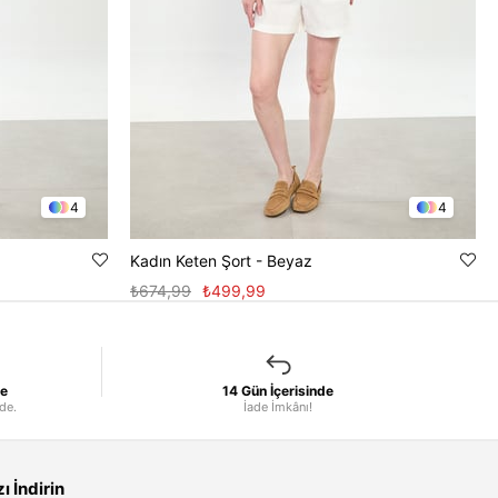
4
4
Kadın Keten Şort - Beyaz
₺674,99
₺499,99
le
14 Gün İçerisinde
nde.
İade İmkânı!
 İndirin