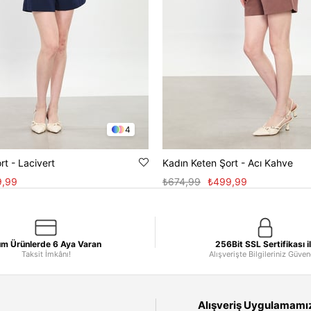
4
rt - Lacivert
Kadın Keten Şort - Acı Kahve
9,99
₺674,99
₺499,99
m Ürünlerde 6 Aya Varan
256Bit SSL Sertifikası i
Taksit İmkânı!
Alışverişte Bilgileriniz Güve
Alışveriş Uygulamamızı