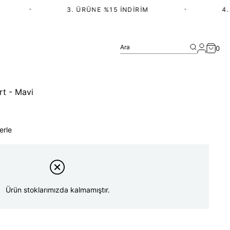
•
3. ÜRÜNE %15 İNDIRIM
•
4. Ü
Ara
0
rt - Mavi
erle
Ürün stoklarımızda kalmamıştır.