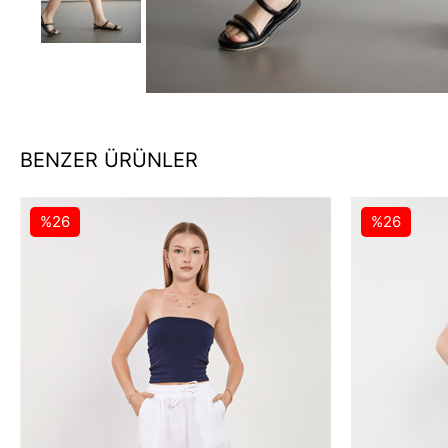
BENZER ÜRÜNLER
%26
%26