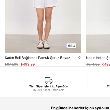
3
Kadın Beli Bağlamalı Pamuk Şort - Beyaz
Kadın Keten Şo
₺674,99
₺499,99
₺674,99
₺49
Tüm Siparişleriniz Aynı Gün
Tü
16.00'a Kadar Kargolanır.
En güncel haberler için kaydolun