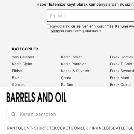
Haber listemize kayıt olarak kampanyalardan ilk siz 
Kaydolarak
Kişisel Verilerin Korunması Kanunu Ay
Metni
'ni kabul etmiş olursunuz.
KATEGORILER
Yeni Gelenler
Kadın Ceket
Erkek Gömlek
Kadın Giyim
Kadın Pantolon
Erkek T-Shirt
Elbise
Kazak & Süveter
Erkek Sweatsh
Bluz
Çanta
Erkek Mont
Gömlek
Parfüm
Erkek Ceket
T-Shirt
Erkek Giyim
Erkek Pantolo
Sweatshirt
Çok Satanlar
İndirim
Tulum
PANTOLON
T-SHIRT
ETEK
CEKET
GÖMLEK
HIRKA
ELBISE
ATLET
BL