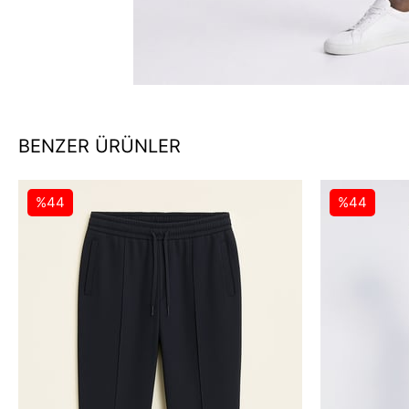
BENZER ÜRÜNLER
%44
%44