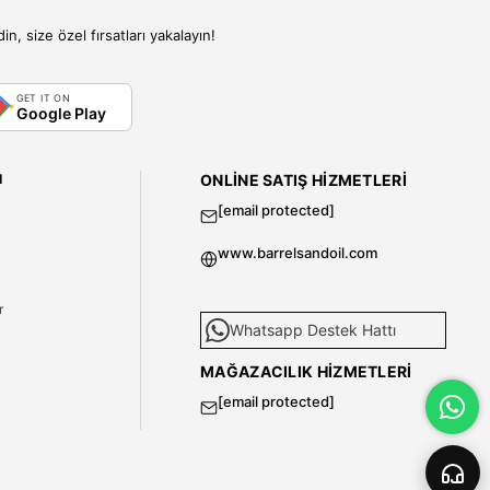
, size özel fırsatları yakalayın!
GET IT ON
Google Play
I
ONLINE SATIŞ HIZMETLERI
[email protected]
www.barrelsandoil.com
i
r
Whatsapp Destek Hattı
MAĞAZACILIK HIZMETLERI
[email protected]