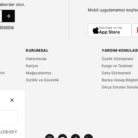
haberdar olun.
Mobil uygulamamızı keşfedin
dınlatma
Download on the
App Store
KURUMSAL
YARDIM KONULAR
Hakkımızda
Üyelik Sözleşmesi
Kariyer
Kargo ve Teslimat
irt
Mağazalarımız
Satış Sözleşmesi
Gizlilik ve Güvenlik
Banka Hesap Bilgiler
Sıkça Sorulan Sorula
n
UZ
BODY