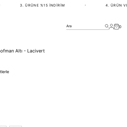
3. ÜRÜNE %15 İNDIRIM
•
4. ÜRÜN VE 
Ara
0
ofman Altı - Lacivert
tlerle