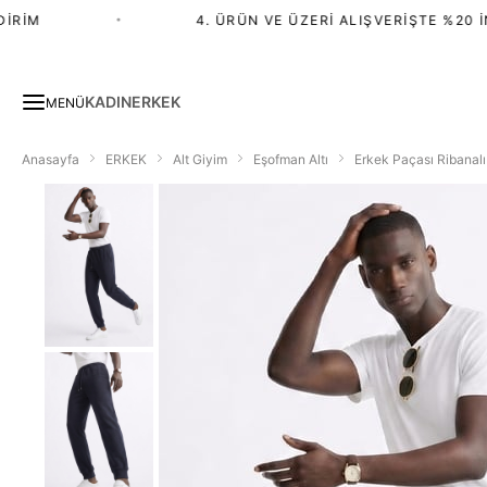
RIM
•
4. ÜRÜN VE ÜZERI ALIŞVERIŞTE %20 İND
KADIN
ERKEK
MENÜ
Anasayfa
ERKEK
Alt Giyim
Eşofman Altı
Erkek Paçası Ribanalı