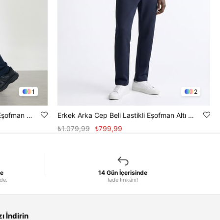
1
2
Erkek Brooklyn Baskılı Bol Paça Eşofman Altı - Lacivert
Erkek Arka Cep Beli Lastikli Eşofman Altı - İndigo
₺1.079,99
₺799,99
le
14 Gün İçerisinde
nde.
İade İmkânı!
 İndirin