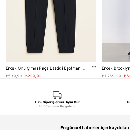
Erkek Önü Çimalı Paça Lastikli Eşofman Altı - Lacivert
₺539,99
₺299,99
₺1.259,99
₺6
Tüm Siparişleriniz Aynı Gün
Tü
16.00'a Kadar Kargolanır.
En güncel haberler için kaydolun