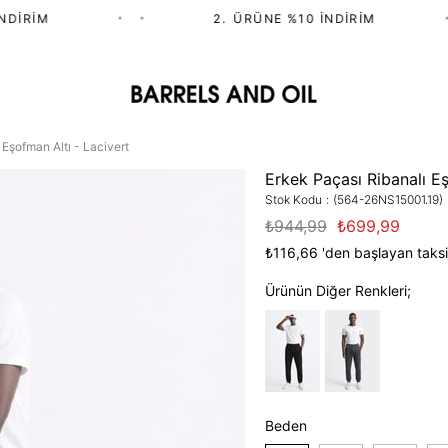
IRIM
•
•
2.⁠ ⁠ÜRÜNE %10 İNDIRIM
•
 Eşofman Altı - Lacivert
Erkek Paçası Ribanalı Eş
Stok Kodu
(564-26NS15001.19)
₺944,99
₺699,99
₺116,66
'den başlayan taksi
Ürünün Diğer Renkleri;
Beden