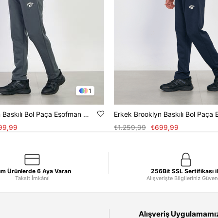
1
Erkek Brooklyn Baskılı Bol Paça Eşofman Altı - Antrasit
99,99
₺1.259,99
₺699,99
m Ürünlerde 6 Aya Varan
256Bit SSL Sertifikası i
Taksit İmkânı!
Alışverişte Bilgileriniz Güve
Alışveriş Uygulamamızı