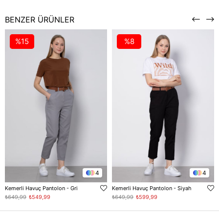
BENZER ÜRÜNLER
%15
%8
4
4
Kemerli Havuç Pantolon - Gri
Kemerli Havuç Pantolon - Siyah
₺649,99
₺549,99
₺649,99
₺599,99