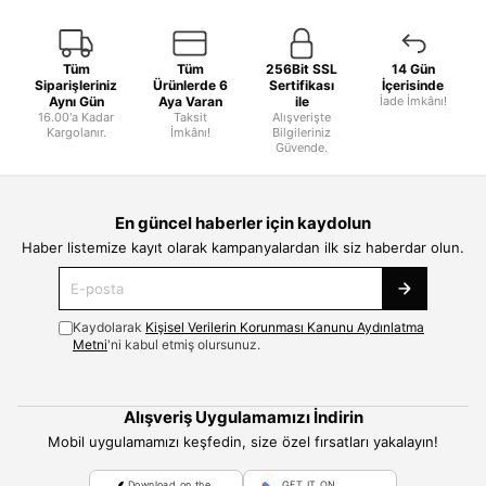
Tüm
Tüm
256Bit SSL
14 Gün
Siparişleriniz
Ürünlerde 6
Sertifikası
İçerisinde
Aynı Gün
Aya Varan
ile
İade İmkânı!
16.00'a Kadar
Taksit
Alışverişte
Kargolanır.
İmkânı!
Bilgileriniz
Güvende.
En güncel haberler için kaydolun
Haber listemize kayıt olarak kampanyalardan ilk siz haberdar olun.
Kaydolarak
Kişisel Verilerin Korunması Kanunu Aydınlatma
Metni
'ni kabul etmiş olursunuz.
Alışveriş Uygulamamızı İndirin
Mobil uygulamamızı keşfedin, size özel fırsatları yakalayın!
Download on the
GET IT ON