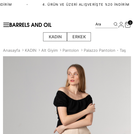
DIRIM
•
4. ÜRÜN VE ÜZERI ALIŞVERIŞTE %20 İNDIRIM
0
Ara
KADIN
ERKEK
Anasayfa
KADIN
Alt Giyim
Pantolon
Palazzo Pantolon - Taş