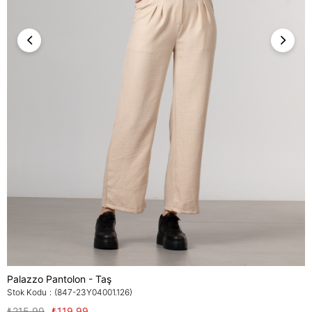
Palazzo Pantolon - Taş
Stok Kodu
(847-23Y04001.126)
₺215,99
₺119,99