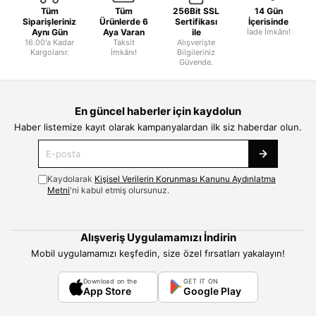
Tüm
Tüm
256Bit SSL
14 Gün
Siparişleriniz
Ürünlerde 6
Sertifikası
İçerisinde
Aynı Gün
Aya Varan
ile
İade İmkânı!
16.00'a Kadar
Taksit
Alışverişte
Kargolanır.
İmkânı!
Bilgileriniz
Güvende.
En güncel haberler için kaydolun
Haber listemize kayıt olarak kampanyalardan ilk siz haberdar olun.
Kaydolarak
Kişisel Verilerin Korunması Kanunu Aydınlatma
Metni
'ni kabul etmiş olursunuz.
Alışveriş Uygulamamızı İndirin
Mobil uygulamamızı keşfedin, size özel fırsatları yakalayın!
Download on the
GET IT ON
App Store
Google Play