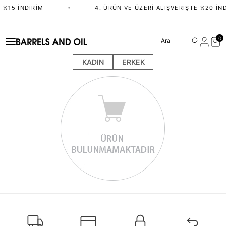
 %15 İNDIRIM
•
4. ÜRÜN VE ÜZERI ALIŞVERIŞTE %20 İND
0
Ara
KADIN
ERKEK