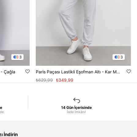
3
3
 - Çağla
Paris Paçası Lastikli Eşofman Altı - Kar Melanj
₺629,99
₺349,99
le
14 Gün İçerisinde
nde.
İade İmkânı!
 İndirin