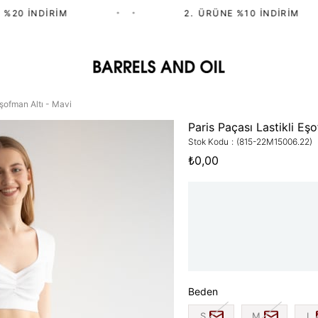
20 İNDIRIM
•
•
2.⁠ ⁠ÜRÜNE %10 İNDIRIM
Eşofman Altı - Mavi
Paris Paçası Lastikli Eş
Stok Kodu
(815-22M15006.22)
₺0,00
Beden
S
M
L