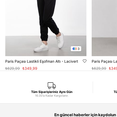
3
Paris Paçası Lastikli Eşofman Altı - Lacivert
Paris Paçası La
₺629,99
₺349,99
₺629,99
₺34
Tüm Siparişleriniz Aynı Gün
Tü
16.00'a Kadar Kargolanır.
En güncel haberler için kaydolun