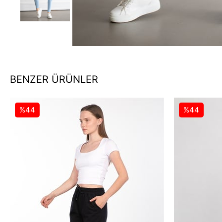
BENZER ÜRÜNLER
%44
%44