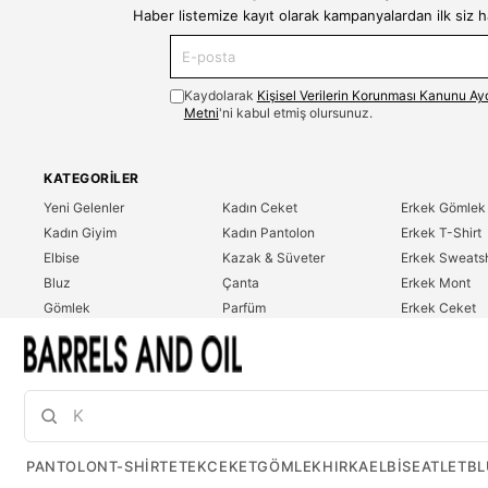
Haber listemize kayıt olarak kampanyalardan ilk siz 
Kaydolarak
Kişisel Verilerin Korunması Kanunu Ay
Metni
'ni kabul etmiş olursunuz.
KATEGORILER
Yeni Gelenler
Kadın Ceket
Erkek Gömlek
Kadın Giyim
Kadın Pantolon
Erkek T-Shirt
Elbise
Kazak & Süveter
Erkek Sweatsh
Bluz
Çanta
Erkek Mont
Gömlek
Parfüm
Erkek Ceket
T-Shirt
Erkek Giyim
Erkek Pantolo
Sweatshirt
Çok Satanlar
İndirim
Tulum
PANTOLON
T-SHIRT
ETEK
CEKET
GÖMLEK
HIRKA
ELBISE
ATLET
BL