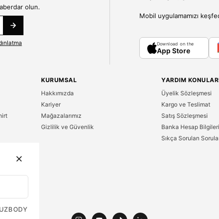
haberdar olun.
Mobil uygulamamızı keşfedin
dınlatma
Download on the
App Store
KURUMSAL
YARDIM KONULAR
Hakkımızda
Üyelik Sözleşmesi
Kariyer
Kargo ve Teslimat
irt
Mağazalarımız
Satış Sözleşmesi
Gizlilik ve Güvenlik
Banka Hesap Bilgiler
Sıkça Sorulan Sorula
n
UZ
BODY