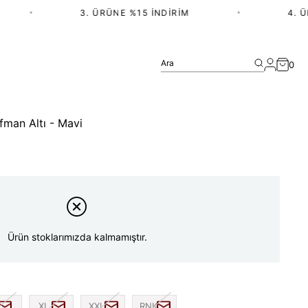
•
3. ÜRÜNE %15 İNDIRIM
•
4. ÜRÜ
Ara
0
ofman Altı - Mavi
Ürün stoklarımızda kalmamıştır.
XL
XXL
RNK