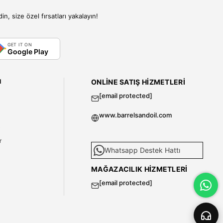
, size özel fırsatları yakalayın!
GET IT ON
Google Play
I
ONLINE SATIŞ HIZMETLERI
[email protected]
www.barrelsandoil.com
i
r
Whatsapp Destek Hattı
MAĞAZACILIK HIZMETLERI
[email protected]