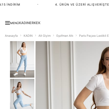
 İNDIRIM
•
4. ÜRÜN VE ÜZERI ALIŞVERIŞTE %
KADIN
ERKEK
MENÜ
Anasayfa
KADIN
Alt Giyim
Eşofman Altı
Paris Paçası Lastikli 