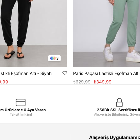
3
stikli Eşofman Altı - Siyah
Paris Paçası Lastikli Eşofman Altı
9,99
₺629,99
₺349,99
m Ürünlerde 6 Aya Varan
256Bit SSL Sertifikası i
Taksit İmkânı!
Alışverişte Bilgileriniz Güve
Alışveriş Uygulamamızı