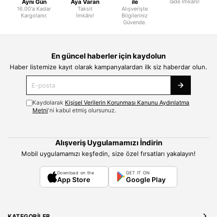
Aynı Gün
Aya Varan
ile
İade İmkânı!
16.00'a Kadar
Taksit
Alışverişte
Kargolanır.
İmkânı!
Bilgileriniz
Güvende.
En güncel haberler için kaydolun
Haber listemize kayıt olarak kampanyalardan ilk siz haberdar olun.
Kaydolarak
Kişisel Verilerin Korunması Kanunu Aydınlatma
Metni
'ni kabul etmiş olursunuz.
Alışveriş Uygulamamızı İndirin
Mobil uygulamamızı keşfedin, size özel fırsatları yakalayın!
Download on the
GET IT ON
App Store
Google Play
KATEGORILER