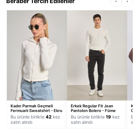
Beraber Tercih Edilenler
‹
›
Kadın Parmak Geçmeli
Erkek Regular Fit Jean
Kadı
Fermuarlı Sweatshirt - Ekru
Pantolon Bolero - Füme
Ceke
Bu ürünle birlikte
42
kez
Bu ürünle birlikte
19
kez
Bu ü
satın alındı
satın alındı
satı