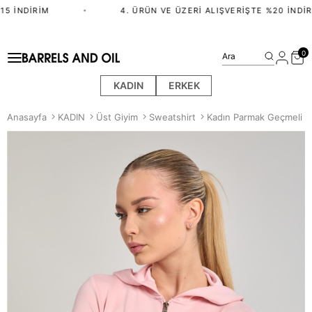
5 İNDIRIM
•
4. ÜRÜN VE ÜZERI ALIŞVERIŞTE %20 İNDIRI
0
Ara
KADIN
ERKEK
Anasayfa
KADIN
Üst Giyim
Sweatshirt