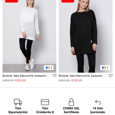
1
1
Bisiklet Yaka Mevsimlik Sweatshirt - Ekru
Bisiklet Yaka Mevsimlik Sweatshirt - Siyah
₺359,99
₺199,99
₺359,99
₺199,99
Tüm
Tüm
256Bit SSL
14 Gün
Siparişleriniz
Ürünlerde 6
Sertifikası
İçerisinde