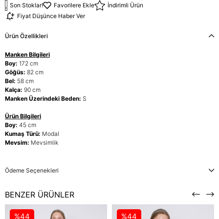
Son Stoklar!
Favorilere Ekle
İndirimli Ürün
Fiyat Düşünce Haber Ver
Ürün Özellikleri
Manken Bilgileri
Boy:
172 cm
Göğüs:
82 cm
Bel:
58 cm
Kalça:
90 cm
Manken Üzerindeki Beden:
S
Ürün Bilgileri
Boy:
45 cm
Kumaş Türü:
Modal
Mevsim:
Mevsimlik
Ödeme Seçenekleri
BENZER ÜRÜNLER
%44
%44