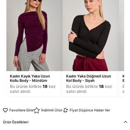
Kadın Kayık Yaka Uzun
Kadın Yaka Düğmeli Uzun
Kadı
Kollu Body - Mürdüm
Kol Body - Siyah
Bluz
Bu ürünle birlikte
19
kez
Bu ürünle birlikte
18
kez
Bu ü
satın alındı
satın alındı
satı
Favorilere Ekle
İndirimli Ürün
Fiyat Düşünce Haber Ver
Ürün Özellikleri