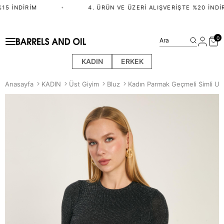
5 İNDIRIM
•
4. ÜRÜN VE ÜZERI ALIŞVERIŞTE %20 İNDIR
0
Ara
KADIN
ERKEK
Anasayfa
KADIN
Üst Giyim
Bluz
Kadın Parmak Geçmeli Simli Uzu