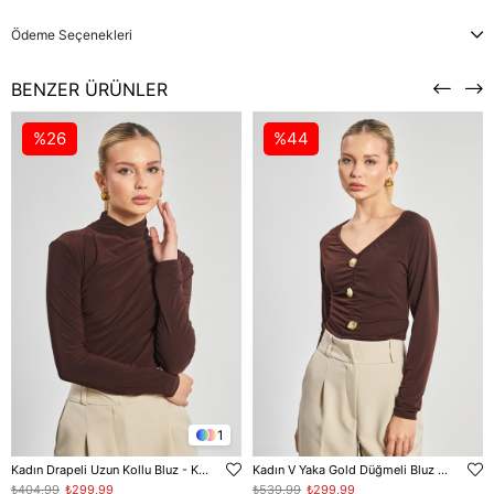
Ödeme Seçenekleri
BENZER ÜRÜNLER
%26
%44
1
Kadın Drapeli Uzun Kollu Bluz - Kahve
Kadın V Yaka Gold Düğmeli Bluz - Kahve
₺404,99
₺299,99
₺539,99
₺299,99