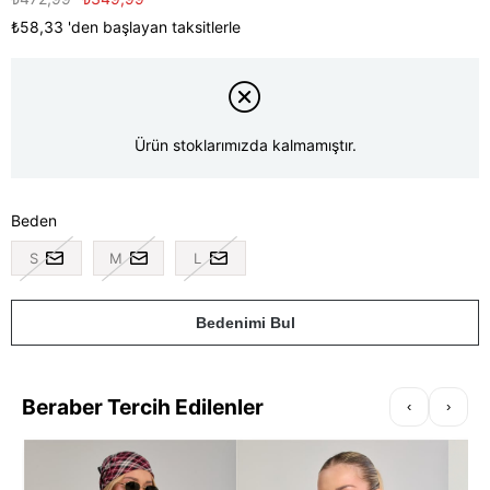
₺58,33
'den başlayan taksitlerle
Ürün stoklarımızda kalmamıştır.
Beden
S
M
L
Bedenimi Bul
Beraber Tercih Edilenler
‹
›