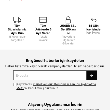
Tüm
Tüm
256Bit SSL
14 Gün
Siparişleriniz
Ürünlerde 6
Sertifikası
İçerisinde
Aynı Gün
Aya Varan
ile
İade İmkânı!
16.00'a Kadar
Taksit
Alışverişte
Kargolanır.
İmkânı!
Bilgileriniz
Güvende.
En güncel haberler için kaydolun
Haber listemize kayıt olarak kampanyalardan ilk siz haberdar olun.
Kaydolarak
Kişisel Verilerin Korunması Kanunu Aydınlatma
Metni
'ni kabul etmiş olursunuz.
Alışveriş Uygulamamızı İndirin