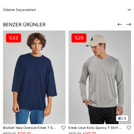
Ödeme Seçenekleri
BENZER ÜRÜNLER
%33
%26
3
Bisiklet Yaka Oversize Erkek T-Shirt - Lacivert
Erkek Uzun Kollu Sporcu T-Shirt - Gri
₺899,99
₺599,99
₺472,99
₺349,99