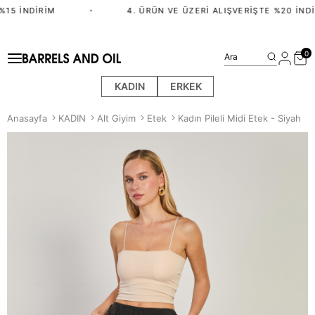
15 İNDIRIM
•
4. ÜRÜN VE ÜZERI ALIŞVERIŞTE %20 İNDI
0
Ara
KADIN
ERKEK
Anasayfa
KADIN
Alt Giyim
Etek
Kadın Pileli Midi Etek - Siyah