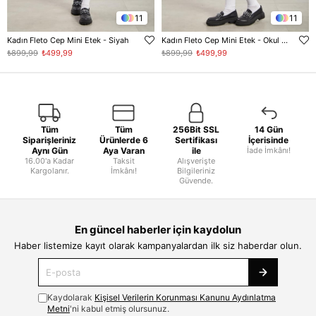
11
11
Kadın Fleto Cep Mini Etek - Siyah
Kadın Fleto Cep Mini Etek - Okul Gri
₺899,99
₺499,99
₺899,99
₺499,99
Tüm
Tüm
256Bit SSL
14 Gün
Siparişleriniz
Ürünlerde 6
Sertifikası
İçerisinde
Aynı Gün
Aya Varan
ile
İade İmkânı!
16.00'a Kadar
Taksit
Alışverişte
Kargolanır.
İmkânı!
Bilgileriniz
Güvende.
En güncel haberler için kaydolun
Haber listemize kayıt olarak kampanyalardan ilk siz haberdar olun.
Kaydolarak
Kişisel Verilerin Korunması Kanunu Aydınlatma
Metni
'ni kabul etmiş olursunuz.