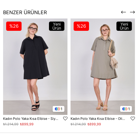
BENZER ÜRÜNLER
Yeni
Yeni
%26
%26
Ürün
Ürün
1
1
Kadın Polo Yaka Kısa Elbise - Siyah
Kadın Polo Yaka Kısa Elbise - Olive
₺1.214,99
₺899,99
₺1.214,99
₺899,99