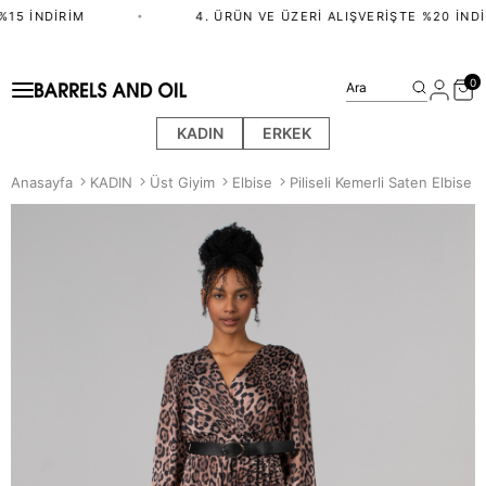
15 İNDIRIM
•
4. ÜRÜN VE ÜZERI ALIŞVERIŞTE %20 İNDI
0
Ara
KADIN
ERKEK
Anasayfa
KADIN
Üst Giyim
Elbise
Piliseli Kemerli Saten Elbise 