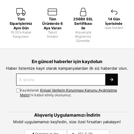
Tüm
Tüm
256Bit SSL
14 Gün
Siparişleriniz
Ürünlerde 6
Sertifikası
İçerisinde
Aynı Gün
Aya Varan
ile
İade İmkânı!
16.00'a Kadar
Taksit
Alışverişte
Kargolanır.
İmkânı!
Bilgileriniz
Güvende.
En güncel haberler için kaydolun
Haber listemize kayıt olarak kampanyalardan ilk siz haberdar olun.
Kaydolarak
Kişisel Verilerin Korunması Kanunu Aydınlatma
Metni
'ni kabul etmiş olursunuz.
Alışveriş Uygulamamızı İndirin
Mobil uygulamamızı keşfedin, size özel fırsatları yakalayın!
Download on the
GET IT ON