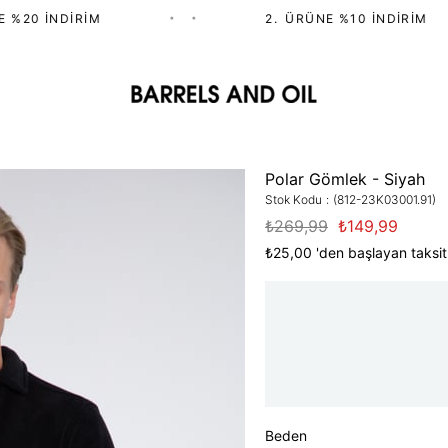
%20 İNDIRIM
•
•
2.⁠ ⁠ÜRÜNE %10 İNDIRIM
Polar Gömlek - Siyah
Stok Kodu
(812-23K03001.91)
₺269,99
₺149,99
₺25,00
'den başlayan taksit
Beden