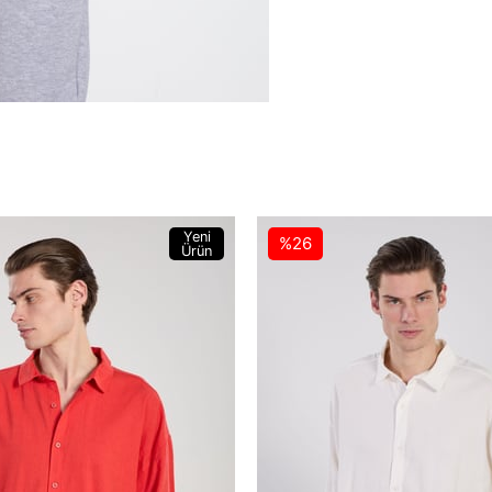
Yeni
%26
Ürün