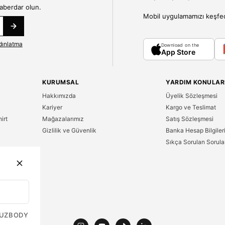
haberdar olun.
Mobil uygulamamızı keşfedin
dınlatma
Download on the
App Store
KURUMSAL
YARDIM KONULAR
Hakkımızda
Üyelik Sözleşmesi
Kariyer
Kargo ve Teslimat
irt
Mağazalarımız
Satış Sözleşmesi
Gizlilik ve Güvenlik
Banka Hesap Bilgiler
Sıkça Sorulan Sorula
n
UZ
BODY