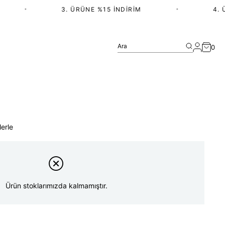
•
3. ÜRÜNE %15 İNDIRIM
•
4. ÜR
Ara
0
lerle
Ürün stoklarımızda kalmamıştır.