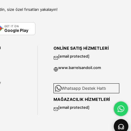
, size özel fırsatları yakalayın!
GET IT ON
Google Play
I
ONLINE SATIŞ HIZMETLERI
[email protected]
www.barrelsandoil.com
i
r
Whatsapp Destek Hattı
MAĞAZACILIK HIZMETLERI
[email protected]