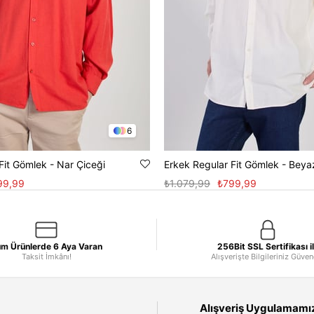
6
Fit Gömlek - Nar Çiceği
Erkek Regular Fit Gömlek - Beya
99,99
₺1.079,99
₺799,99
m Ürünlerde 6 Aya Varan
256Bit SSL Sertifikası i
Taksit İmkânı!
Alışverişte Bilgileriniz Güve
Alışveriş Uygulamamızı