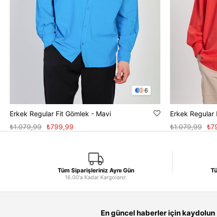
6
Erkek Regular Fit Gömlek - Mavi
Erkek Regular 
₺1.079,99
₺799,99
₺1.079,99
₺7
Tüm Siparişleriniz Aynı Gün
Tü
16.00'a Kadar Kargolanır.
En güncel haberler için kaydolun