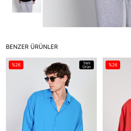
BENZER ÜRÜNLER
Yeni
%26
%26
Ürün