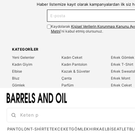
Haber listemize kayıt olarak kampanyalardan ilk siz 
Kaydolarak
Kişisel Verilerin Korunması Kanunu Ay
Metni
'ni kabul etmiş olursunuz.
KATEGORILER
Yeni Gelenler
Kadın Ceket
Erkek Gömlek
Kadın Giyim
Kadın Pantolon
Erkek T-Shirt
Elbise
Kazak & Süveter
Erkek Sweatsh
Bluz
Çanta
Erkek Mont
Gömlek
Parfüm
Erkek Ceket
T-Shirt
Erkek Giyim
Erkek Pantolo
Sweatshirt
Çok Satanlar
İndirim
Tulum
PANTOLON
T-SHIRT
ETEK
CEKET
GÖMLEK
HIRKA
ELBISE
ATLET
BL