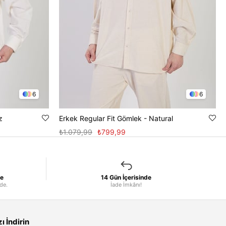
6
6
z
Erkek Regular Fit Gömlek - Natural
₺1.079,99
₺799,99
le
14 Gün İçerisinde
nde.
İade İmkânı!
 İndirin