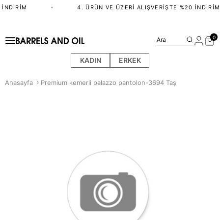
İNDIRIM
•
4. ÜRÜN VE ÜZERI ALIŞVERIŞTE %20 İNDIRIM
0
Ara
KADIN
ERKEK
Anasayfa
Premium kemerli palazzo pantolon-3694 Taş