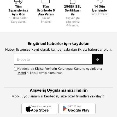
Tüm
Tüm
256Bit SSL
14 Gün
Siparişleriniz
Ürünlerde 6
Sertifikası
İçerisinde
Aynı Gün
Aya Varan
ile
İade İmkânı!
16.00'a Kadar
Taksit
Alışverişte
Kargolanır.
İmkânı!
Bilgileriniz
Güvende.
En güncel haberler için kaydolun
Haber listemize kayıt olarak kampanyalardan ilk siz haberdar olun.
Kaydolarak
Kişisel Verilerin Korunması Kanunu Aydınlatma
Metni
'ni kabul etmiş olursunuz.
Alışveriş Uygulamamızı İndirin
Mobil uygulamamızı keşfedin, size özel fırsatları yakalayın!
Download on the
GET IT ON
App Store
Google Play